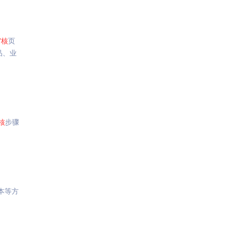
审核
页
品、业
核
步骤
本等方