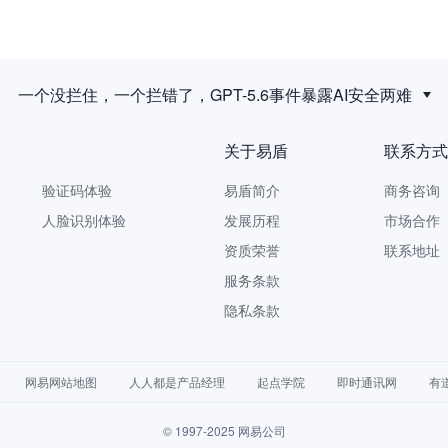
一个没拦住，一个拦错了，GPT-5.6事件暴露AI安全两难
关于易盾
联系方式
验证码体验
易盾简介
商务咨询 9
人脸识别体验
发展历程
市场合作 yi
资质荣誉
联系地址
服务条款
隐私条款
网易网站地图
人人都是产品经理
起点学院
即时通讯网
有
© 1997-2025 网易公司