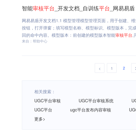
智能
审核
平台
_开发文档_自训练
平台
_网易易盾
网易易盾开发文档​1.1 模型管理模型管理页面，用于创建、
按钮，打开弹窗；填写模型名称、模型标识、模型版本，完
回的命中内容。模型版本：前创建的模型版本智能
审核
平台
,
来自：帮助中心
2
<
1
相关搜索：
UGC平台审核
UGC平台审核系统
U
UGC平台
ugc平台发布内容审核
U
更多>