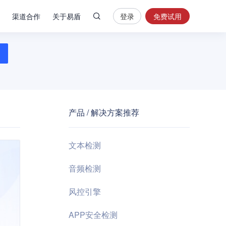
渠道合作
关于易盾
登录
免费试用
热
门
搜
索
内
容
产品 / 解决方案推荐
安
全
验
文本检测
证
码
音频检测
业
风控引擎
务
风
APP安全检测
控