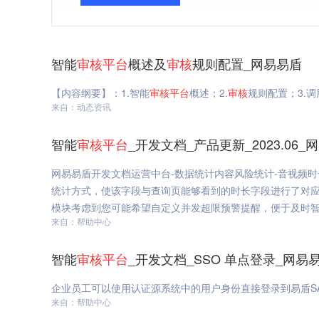
智能
审核
平台
概述及
审核
规则配置_网易易盾
【内容纲要】：1.智能
审核
平台
概述；2.
审核
规则配置；3.
来自：动态资讯
智能
审核
平台
_开发文档_产品更新_2023.06_
网易易盾开发文档运营中台-数据统计内容风险统计-音视频
统计方式，使该字段与查询页能够看到的时长字段进行了对应
模块考虑到您可能希望自定义并发超限预警提醒，便于及时
来自：帮助中心
智能
审核
平台
_开发文档_SSO 单点登录_网易
企业员工可以使用认证源系统中的用户身份直接登录到易盾SA
来自：帮助中心