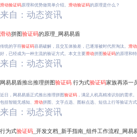
滑动
验证码
原理和优势做简单介绍。
滑动
验证码
的原理是什么？
来自：动态资讯
滑动
拼图
验证码
的原理_网易易盾
传统的字符
验证码
容易破解，且交互体验差，已逐渐被时代所淘汰。
滑动
好，已经成为一种主流的验证方式。本文主要
滑动
拼图
验证码
的原理和特
来自：动态资讯
网易易盾推出推理拼图
验证码
行为式
验证码
家族再添一
近日，网易易盾正式推出推理拼图
验证码
，满足人机高精准识别的需求。
包括智能无感知、
滑动
拼图、文字点选、图标点选、短信上行等验证方式
来自：动态资讯
行为式
验证码
_开发文档_新手指南_组件工作流程_网易