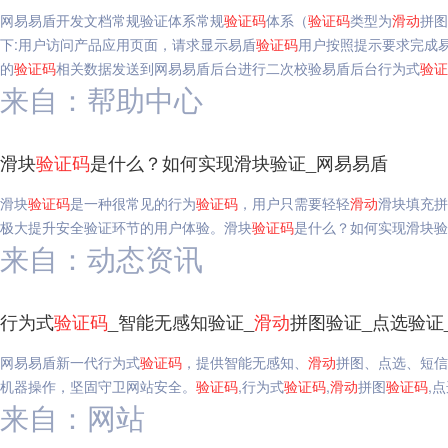
网易易盾开发文档常规验证体系常规
验证码
体系（
验证码
类型为
滑动
拼图
下:用户访问产品应用页面，请求显示易盾
验证码
用户按照提示要求完成
的
验证码
相关数据发送到网易易盾后台进行二次校验易盾后台行为式
验证
来自：帮助中心
滑块
验证码
是什么？如何实现滑块验证_网易易盾
滑块
验证码
是一种很常见的行为
验证码
，用户只需要轻轻
滑动
滑块填充拼
极大提升安全验证环节的用户体验。滑块
验证码
是什么？如何实现滑块验
来自：动态资讯
行为式
验证码
_智能无感知验证_
滑动
拼图验证_点选验证
网易易盾新一代行为式
验证码
，提供智能无感知、
滑动
拼图、点选、短信
机器操作，坚固守卫网站安全。
验证码
,行为式
验证码
,
滑动
拼图
验证码
,
来自：网站