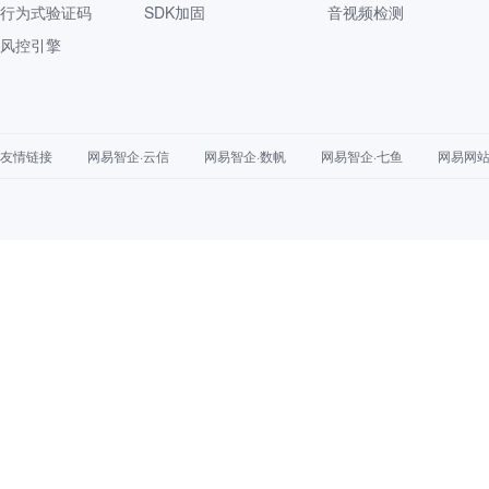
行为式验证码
SDK加固
音视频检测
风控引擎
友情链接
网易智企·云信
网易智企·数帆
网易智企·七鱼
网易网