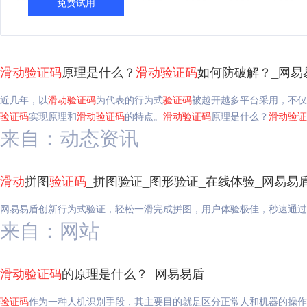
免费试用
滑动
验证码
原理是什么？
滑动
验证码
如何防破解？_网易
近几年，以
滑动
验证码
为代表的行为式
验证码
被越开越多平台采用，不仅
验证码
实现原理和
滑动
验证码
的特点。
滑动
验证码
原理是什么？
滑动
验证
来自：动态资讯
滑动
拼图
验证码
_拼图验证_图形验证_在线体验_网易易
网易易盾创新行为式验证，轻松一滑完成拼图，用户体验极佳，秒速通过
来自：网站
滑动
验证码
的原理是什么？_网易易盾
验证码
作为一种人机识别手段，其主要目的就是区分正常人和机器的操作