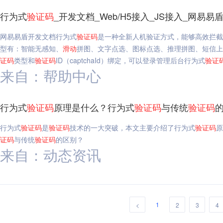
行为式
验证码
_开发文档_Web/H5接入_JS接入_网易易
网易易盾开发文档行为式
验证码
是一种全新人机验证方式，能够高效拦截
型有：智能无感知、
滑动
拼图、文字点选、图标点选、推理拼图、短信上
证码
类型和
验证码
ID（captchaId）绑定，可以登录管理后台行为式
验证
来自：帮助中心
行为式
验证码
原理是什么？行为式
验证码
与传统
验证码
行为式
验证码
是
验证码
技术的一大突破，本文主要介绍了行为式
验证码
原
证码
与传统
验证码
的区别？
来自：动态资讯
1
<
2
3
4