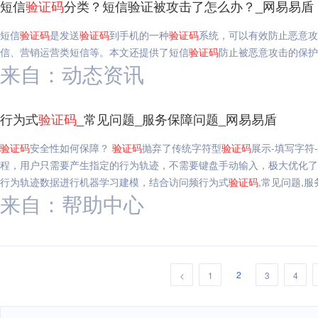
短信
验证码
分类？短信验证被攻击了怎么办？_网易易盾
短信
验证码
是发送
验证码
到手机的一种
验证码
系统，可以有效防止恶意攻
信、营销运营类短信等。本文还提供了短信
验证码
防止被恶意攻击的保护
来自：动态资讯
行为式
验证码
_常见问题_服务保障问题_网易易盾
验证码
安全性如何保障？
验证码
抛弃了传统字符型
验证码
展示-填写字符
程，用户只需要产生指定的行为轨迹，不需要键盘手动输入，极大优化了
行为轨迹数据进行机器学习建模，结合访问频行为式
验证码
,常见问题,
来自：帮助中心
2
<
1
3
4