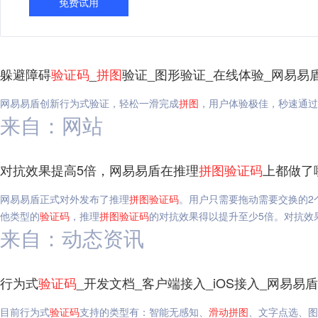
免费试用
躲避障碍
验证码
_
拼图
验证_图形验证_在线体验_网易易
网易易盾创新行为式验证，轻松一滑完成
拼图
，用户体验极佳，秒速通过
来自：网站
对抗效果提高5倍，网易易盾在推理
拼图
验证码
上都做了
网易易盾正式对外发布了推理
拼图
验证码
。用户只需要拖动需要交换的2
他类型的
验证码
，推理
拼图
验证码
的对抗效果得以提升至少5倍。对抗效
来自：动态资讯
行为式
验证码
_开发文档_客户端接入_iOS接入_网易易盾
目前行为式
验证码
支持的类型有：智能无感知、
滑动
拼图
、文字点选、图