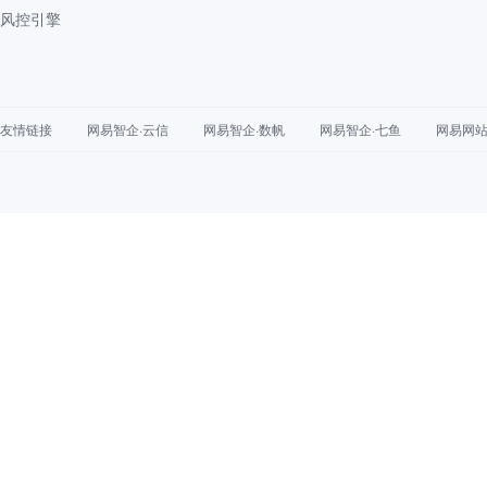
风控引擎
友情链接
网易智企·云信
网易智企·数帆
网易智企·七鱼
网易网