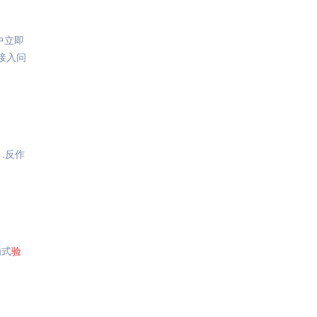
 中立即
端接入问
.反作
为式
验