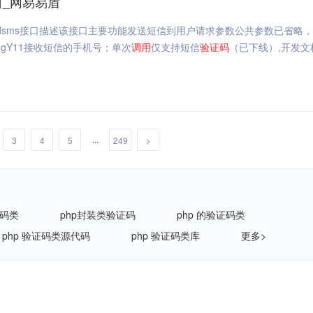
口_网易易盾
m/v2/sendsms接口描述该接口主要功能发送短信到用户请求参数公共参数已省略
ringY11接收短信的手机号；单次
调用
仅支持短信
验证码
（已下线）,开发文
...
3
4
5
249
>
证码类
php封装类验证码
php 的验证码类
php 验证码类源代码
php 验证码类库
更多>