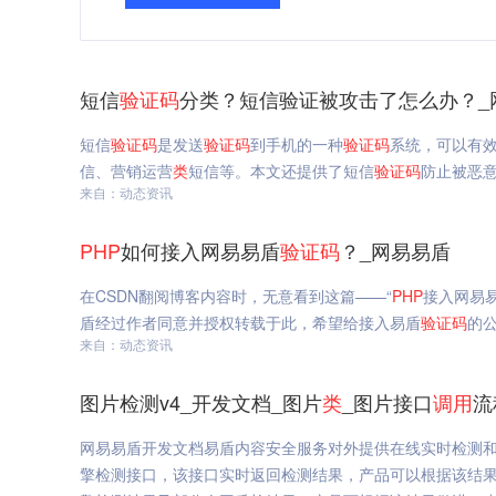
短信
验证码
分类？短信验证被攻击了怎么办？_
短信
验证码
是发送
验证码
到手机的一种
验证码
系统，可以有
信、营销运营
类
短信等。本文还提供了短信
验证码
防止被恶
来自：动态资讯
PHP
如何接入网易易盾
验证码
？_网易易盾
在CSDN翻阅博客内容时，无意看到这篇——“
PHP
接入网易
盾经过作者同意并授权转载于此，希望给接入易盾
验证码
的
来自：动态资讯
图片检测v4_开发文档_图片
类
_图片接口
调用
流
网易易盾开发文档易盾内容安全服务对外提供在线实时检测
擎检测接口，该接口实时返回检测结果，产品可以根据该结