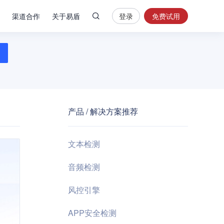
渠道合作
关于易盾
登录
免费试用
热
门
搜
索
内
容
产品 / 解决方案推荐
安
全
验
文本检测
证
码
音频检测
业
风控引擎
务
风
APP安全检测
控