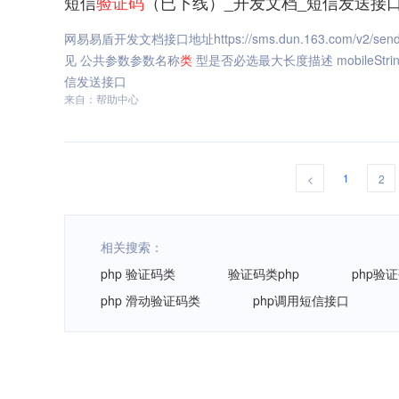
短信
验证码
（已下线）_开发文档_短信发送接
网易易盾开发文档接口地址https://sms.dun.163.co
见 公共参数参数名称
类
型是否必选最大长度描述 mobileSt
信发送接口
来自：帮助中心
1
<
2
相关搜索：
php 验证码类
验证码类php
php验
php 滑动验证码类
php调用短信接口