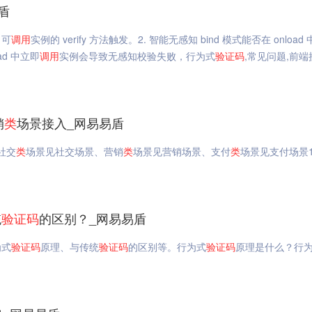
盾
，可
调用
实例的 verify 方法触发。2. 智能无感知 bind 模式能否在 onload
ad 中立即
调用
实例会导致无感知校验失败，行为式
验证码
,常见问题,前
销
类
场景接入_网易易盾
社交
类
场景见社交场景、营销
类
场景见营销场景、支付
类
场景见支付场景1
统
验证码
的区别？_网易易盾
为式
验证码
原理、与传统
验证码
的区别等。行为式
验证码
原理是什么？行