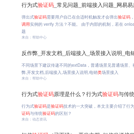
行为式
验证码
_常见问题_前端接入问题_网易易
弹出式
验证码
需要用户自己在合适时机触发才会弹出
验证码
调用
实例的 verify 方法？不能。 由于内部的机制，若在 onlo
题
来自：帮助中心
反作弊_开发文档_后端接入_场景接入说明_电
不同场景下建议传递不同的extData，普通场景见普通场景、
弊,开发文档,后端接入,场景接入说明,电销
类
场景接入
来自：帮助中心
行为式
验证码
原理是什么？行为式
验证码
与传
行为式
验证码
是
验证码
技术的一大突破，本文主要介绍了行
证码
与传统
验证码
的区别？
来自：动态资讯