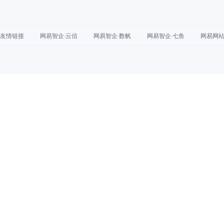
友情链接
网易智企·云信
网易智企·数帆
网易智企·七鱼
网易网