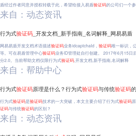
盾经过作者同意并授权转载于此，希望给接入易盾
验证码
的公司们一个参
来自：动态资讯
行为式
验证码
_开发文档_新手指南_名词解释_网易易盾
网易易盾开发文档术语描述
验证码
业务idcaptchaId，
验证码
唯一标识，
等。可在易盾管理中心
验证码
业务ID管理处自行创建。 2017年6月15
分2.0。当前帮助文档仅限行为式
验证码
,开发文档,新手指南,名词解释
来自：帮助中心
行为式
验证码
原理是什么？行为式
验证码
与传统
验证码
行为式
验证码
是
验证码
技术的一大突破，本文主要介绍了行为式
验证码
原
证码
与传统
验证码
的区别？
来自：动态资讯