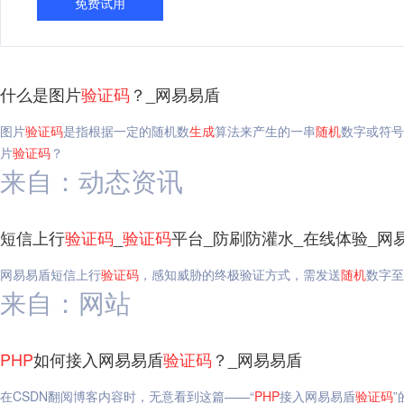
免费试用
什么是图片
验证码
？_网易易盾
图片
验证码
是指根据一定的随机数
生成
算法来产生的一串
随机
数字或符号
片
验证码
？
来自：动态资讯
短信上行
验证码
_
验证码
平台_防刷防灌水_在线体验_网
网易易盾短信上行
验证码
，感知威胁的终极验证方式，需发送
随机
数字至
来自：网站
PHP
如何接入网易易盾
验证码
？_网易易盾
在CSDN翻阅博客内容时，无意看到这篇——“
PHP
接入网易易盾
验证码