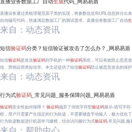
直播业务数据工厂自动
生成
代码_网易易盾
直播业务通过类梳理规范原子类的实现，将参数信息和URL信息拆分出
自动编写代码，快速满足数据工厂的测试需求。直播业务数据工厂自动
生
来自：动态资讯
短信
验证码
分类？短信验证被攻击了怎么办？_网易易盾
短信
验证码
是发送
验证码
到手机的一种
验证码
系统，可以有效防止恶意攻
信、营销运营类短信等。本文还提供了短信
验证码
防止被恶意攻击的保护
来自：动态资讯
行为式
验证码
_常见问题_服务保障问题_网易易盾
验证码
安全性如何保障？
验证码
抛弃了传统字符型
验证码
展示-填写字符
程，用户只需要产生指定的行为轨迹，不需要键盘手动输入，极大优化了
行为轨迹数据进行机器学习建模，结合访问频行为式
验证码
,常见问题,
来自：帮助中心