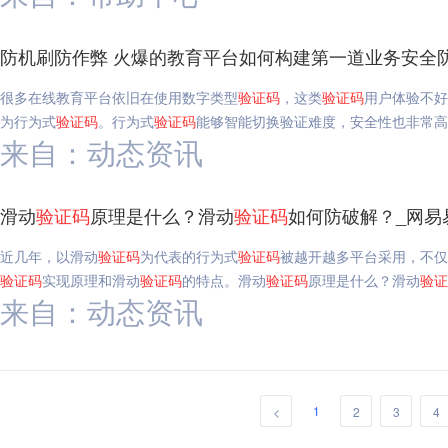
防机刷防作弊 火爆的教育平台如何构建第一道业务安全
很多在线教育平台依旧在使用数字类型
验证码
，这类
验证码
用户体验不好
为行为式
验证码
。行为式
验证码
能够智能切换验证难度，安全性也非常高
来自：动态资讯
滑动
验证码
原理是什么？滑动
验证码
如何防破解？_网易
近几年，以滑动
验证码
为代表的行为式
验证码
被越开越多平台采用，不仅
验证码
实现原理和滑动
验证码
的特点。滑动
验证码
原理是什么？滑动
验证
来自：动态资讯
1
<
2
3
4