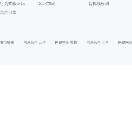
行为式验证码
SDK加固
音视频检测
风控引擎
友情链接
网易智企·云信
网易智企·数帆
网易智企·七鱼
网易网