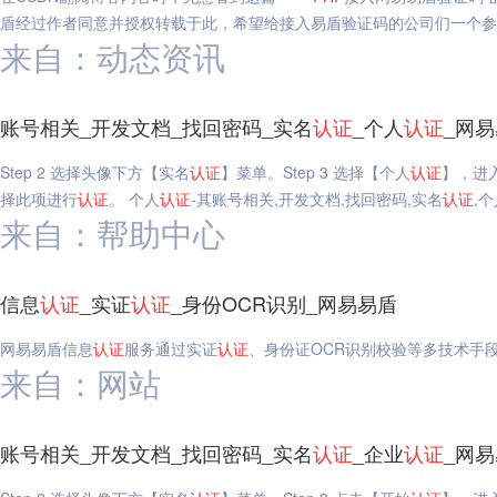
盾经过作者同意并授权转载于此，希望给接入易盾验证码的公司们一个参
来自：动态资讯
账号相关_开发文档_找回密码_实名
认证
_个人
认证
_网
Step 2 选择头像下方【实名
认证
】菜单。Step 3 选择【个人
认证
】，进
择此项进行
认证
。 个人
认证
-其账号相关,开发文档,找回密码,实名
认证
,
来自：帮助中心
信息
认证
_实证
认证
_身份OCR识别_网易易盾
网易易盾信息
认证
服务通过实证
认证
、身份证OCR识别校验等多技术手
来自：网站
账号相关_开发文档_找回密码_实名
认证
_企业
认证
_网