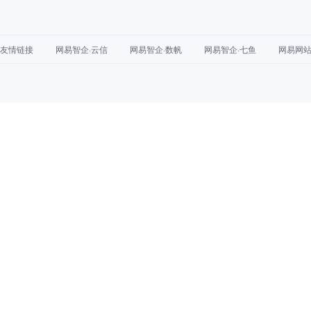
友情链接
网易智企·云信
网易智企·数帆
网易智企·七鱼
网易网