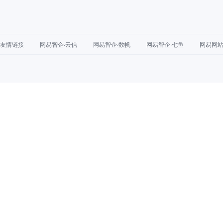
友情链接
网易智企·云信
网易智企·数帆
网易智企·七鱼
网易网