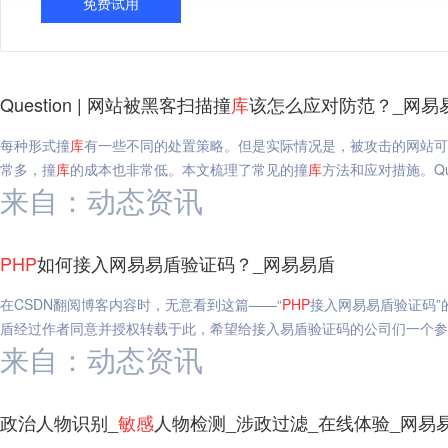
免费试用
Question | 网站被黑客扫描撞
库
该怎么应对防范？_网易
每种形式撞
库
有一些不同的处置策略。但是实际情况是，被攻击的网站可
常多，撞
库
的成本也非常低。本文梳理了常见的撞
库
方法和应对措施。Que
来自：动态资讯
PHP
如何接入网易易盾验证码？_网易易盾
在CSDN翻阅博客内容时，无意看到这篇——“
PHP
接入网易易盾验证码”
盾经过作者同意并授权转载于此，希望给接入易盾验证码的公司们一个参
来自：动态资讯
政治人物识别_
敏感
人物检测_涉政过滤_在线体验_网易