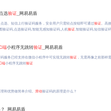
_点选
验证
_网易易盾
、点选、短信上行验证码服务，安全用户只需轻点按钮即可通过
验证
。高
图验证码,点选验证码,智能无感知验证码,人机
验证
,智能验证码,短信验证
C
端
小程序无跳转
验证
_网易易盾
证码服务已经支持在微信小程序中可实现无跳转
验证
，无需再像之前那样
C
端
小程序无跳转
验证
原理和优势做简单介绍。
滑动
验证码的原理是什么？
？_网易易盾