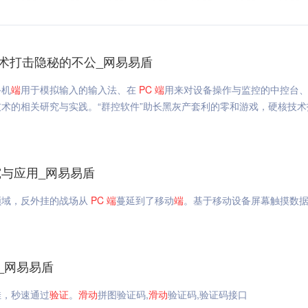
术打击隐秘的不公_网易易盾
手机
端
用于模拟输入的输入法、在
PC
端
用来对设备操作与监控的中控台
术的相关研究与实践。“群控软件”助长黑灰产套利的零和游戏，硬核技术
与应用_网易易盾
领域，反外挂的战场从
PC
端
蔓延到了移动
端
。基于移动设备屏幕触摸数
_网易易盾
佳，秒速通过
验证
。
滑动
拼图验证码,
滑动
验证码,验证码接口