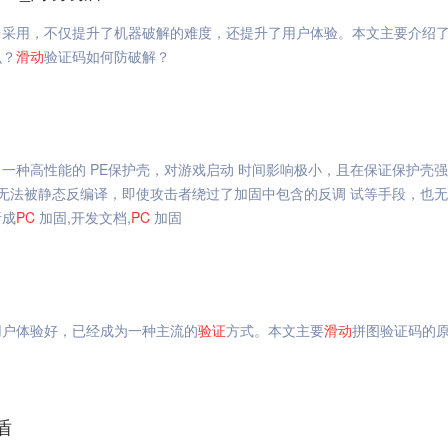
台采用，不仅提升了机器破解的难度，还提升了用户体验。本文主要介绍
么？
滑动
验证码如何防破解？
一种高性能的 PE保护壳，对游戏启动 时间影响极小，且在保证保护壳
将无法被静态反编译，即使攻击者绕过了加固中包含的反调 试等手段，也
析成
PC
加固,开发文档,
PC
加固
用户体验好，已经成为一种主流的
验证
方式。本文主要
滑动
拼图验证码的
盾