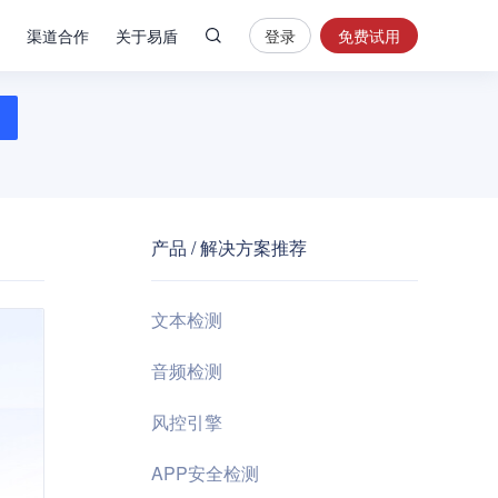
渠道合作
关于易盾
登录
免费试用
热
门
搜
索
内
容
产品 / 解决方案推荐
安
全
验
文本检测
证
码
音频检测
业
风控引擎
务
风
APP安全检测
控