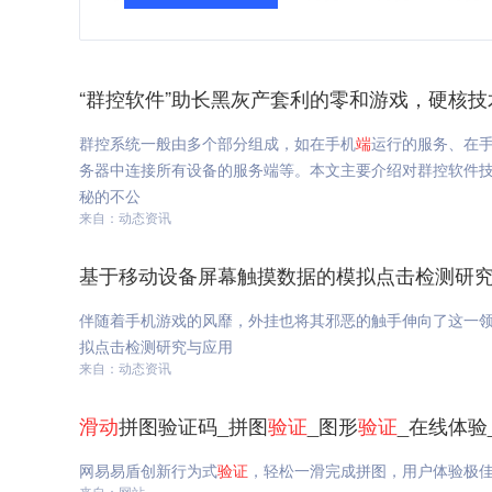
“群控软件”助长黑灰产套利的零和游戏，硬核技
群控系统一般由多个部分组成，如在手机
端
运行的服务、在
务器中连接所有设备的服务端等。本文主要介绍对群控软件技
秘的不公
来自：动态资讯
基于移动设备屏幕触摸数据的模拟点击检测研究
伴随着手机游戏的风靡，外挂也将其邪恶的触手伸向了这一
拟点击检测研究与应用
来自：动态资讯
滑动
拼图验证码_拼图
验证
_图形
验证
_在线体验
网易易盾创新行为式
验证
，轻松一滑完成拼图，用户体验极
来自：网站