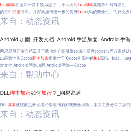
Lua
脚本
在游戏开发中较为流行 ，于此同时
Lua
脚本
泄露事件时有发生 
的三种
加密
方式，并探索如何进一步的提升
Lua
代码的安全性。为什么要
来自：动态资讯
Android 加固_开发文档_Android 手游加固_Android 
网易易盾开发文档工具下载功能介绍引擎so保护易盾cocos加固方案默认保护引擎so（l
出函数消失Cocos
脚本
加密
提供对于 Cocos引擎中的
lua
源码、luac、luaji
发文档,Android 手游加固,Android 手游—Cocos
来自：帮助中心
DLL
脚本
加密
如何
加密
？_网易易盾
DLL
脚本
被破解是开发者经常遇到的游戏安全风险，本文主要分享了如何进行Uni
来自：动态资讯