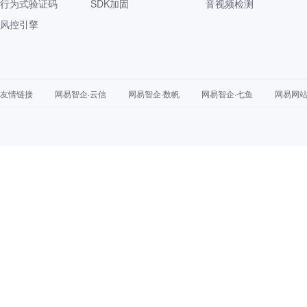
行为式验证码
SDK加固
音视频检测
风控引擎
友情链接
网易智企·云信
网易智企·数帆
网易智企·七鱼
网易网