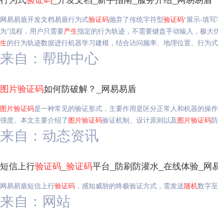
网易易盾开发文档易盾行为式
验证码
抛弃了传统字符型
验证码
“展示-填
为”流程，用户只需要
产生
指定的行为轨迹，不需要键盘手动输入，极大
生
的行为轨迹数据进行机器学习建模，结合访问频率、地理位置、行为式
来自：帮助中心
图片
验证码
如何防破解？_网易易盾
图片
验证码
是一种常见的验证形式，主要作用是区分正常人和机器的操作
强度。本文主要介绍了
图片
验证码
验证机制、设计原则以及
图片
验证码
防
来自：动态资讯
短信上行
验证码
_
验证码
平台_防刷防灌水_在线体验_网
网易易盾短信上行
验证码
，感知威胁的终极验证方式，需发送
随机
数字至
来自：网站