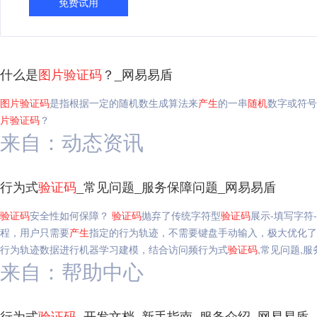
免费试用
什么是
图片
验证码
？_网易易盾
图片
验证码
是指根据一定的随机数生成算法来
产生
的一串
随机
数字或符号
片
验证码
？
来自：动态资讯
行为式
验证码
_常见问题_服务保障问题_网易易盾
验证码
安全性如何保障？
验证码
抛弃了传统字符型
验证码
展示-填写字符
程，用户只需要
产生
指定的行为轨迹，不需要键盘手动输入，极大优化了
行为轨迹数据进行机器学习建模，结合访问频行为式
验证码
,常见问题,
来自：帮助中心
行为式
验证码
_开发文档_新手指南_服务介绍_网易易盾