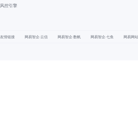
风控引擎
友情链接
网易智企·云信
网易智企·数帆
网易智企·七鱼
网易网