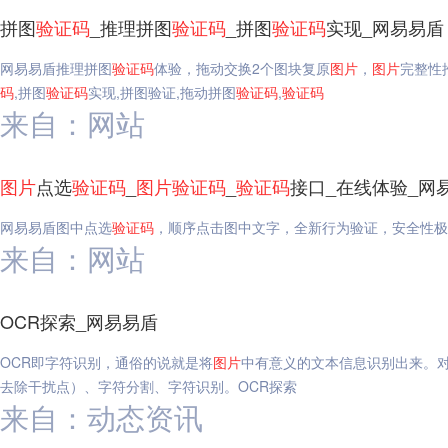
拼图
验证码
_推理拼图
验证码
_拼图
验证码
实现_网易易盾
网易易盾推理拼图
验证码
体验，拖动交换2个图块复原
图片
，
图片
完整性
码
,拼图
验证码
实现,拼图验证,拖动拼图
验证码
,
验证码
来自：网站
图片
点选
验证码
_
图片
验证码
_
验证码
接口_在线体验_网
网易易盾图中点选
验证码
，顺序点击图中文字，全新行为验证，安全性极
来自：网站
OCR探索_网易易盾
OCR即字符识别，通俗的说就是将
图片
中有意义的文本信息识别出来。
去除干扰点）、字符分割、字符识别。OCR探索
来自：动态资讯