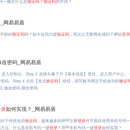
样一概念什么是
验证码
？
验证码
的作用？
_网易易盾
艰不拆的
验证码
吗？如今这四六级
验证码
，再次让无数网友感到了网站
登录
修改密码_网易易盾
，进入控制台。Step 2 选择头像下方【基本信息】类目，进入用户中心。 St
录
密码。Step 4 点击【发送
验证码
】按钮，填写账号绑定手机收到的
验证
机,修改密码,修改密码
登录
如何实现？_网易易盾
都好于传统短信
验证码
，越来越多的APP注册
登录
环节都在使用本机号码
现方法。什么是本机号码一键
登录
？APP本机号码一键
登录
如何实现？