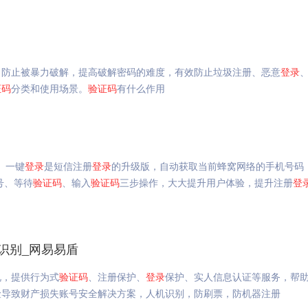
，防止被暴力破解，提高破解密码的难度，有效防止垃圾注册、恶意
登录
证码
分类和使用场景。
验证码
有什么作用
。一键
登录
是短信注册
登录
的升级版，自动获取当前蜂窝网络的手机号码
号、等待
验证码
、输入
验证码
三步操作，大大提升用户体验，提升注册
登
识别_网易易盾
况，提供行为式
验证码
、注册保护、
登录
保护、实人信息认证等服务，帮
险导致财产损失账号安全解决方案，人机识别，防刷票，防机器注册