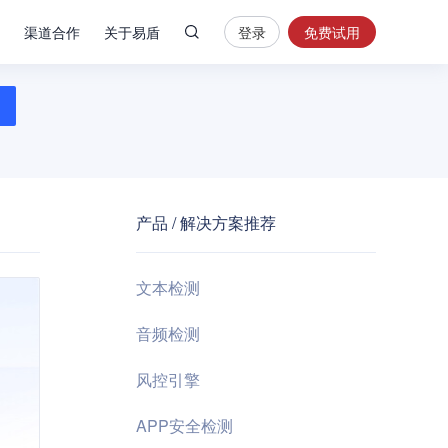
渠道合作
关于易盾
登录
免费试用
热
门
搜
索
内
容
产品 / 解决方案推荐
安
全
验
文本检测
证
码
音频检测
业
风控引擎
务
风
APP安全检测
控