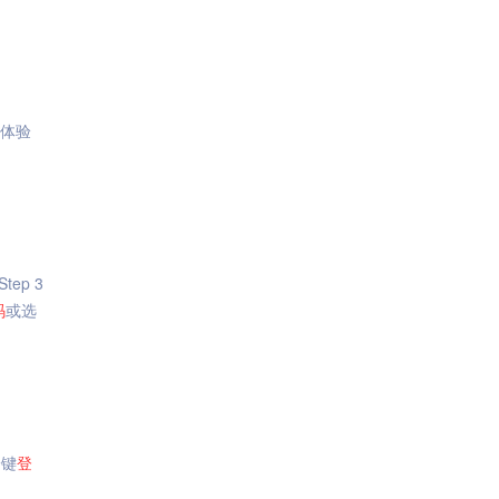
体验
ep 3
码
或选
一键
登