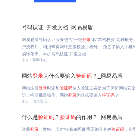
号码认证_开发文档_网易易盾
网易易盾号码认证服务包含“一键
登录
”和“本机校验”两种服务
户授权后，利用蜂窝网络直接校验手机号。 免去了输入手机
的转化率。本机号码认证,开发文档
来自：帮助中心
网站
登录
为什么要输入
验证码
？_网易易盾
网站注册
登录
时添加
验证码
输入验证主要是为了保护网站安
防止机器批量操作。网站
登录
为什么要输入
验证码
？
来自：动态资讯
什么是
验证码
？
验证码
的作用？_网易易盾
注册
登录
、发帖、支付/转账都可能需要输入各种
验证码
，究