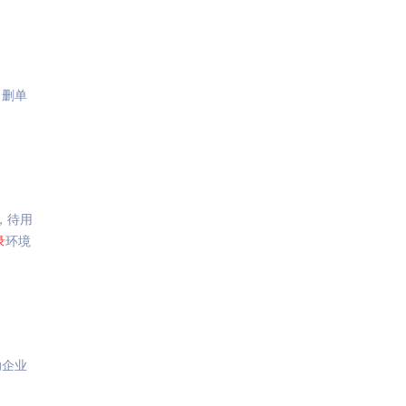
、删单
，待用
录
环境
助企业