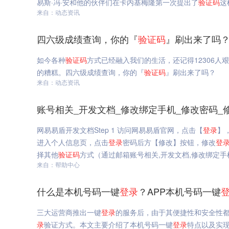
易斯·冯·安和他的伙伴们在卡内基梅隆第一次提出了
验证码
这
来自：动态资讯
四六级成绩查询，你的『
验证码
』刷出来了吗？
如今各种
验证码
方式已经融入我们的生活，还记得12306人
的糟糕。四六级成绩查询，你的『
验证码
』刷出来了吗？
来自：动态资讯
账号相关_开发文档_修改绑定手机_修改密码_
网易易盾开发文档Step 1 访问网易易盾官网，点击【
登录
】
进入个人信息页，点击
登录
密码后方【修改】按钮，修改
登
择其他
验证码
方式（通过邮箱账号相关,开发文档,修改绑定手
来自：帮助中心
什么是本机号码一键
登录
？APP本机号码一键
三大运营商推出一键
登录
的服务后，由于其便捷性和安全性
录
验证方式。本文主要介绍了本机号码一键
登录
特点以及实