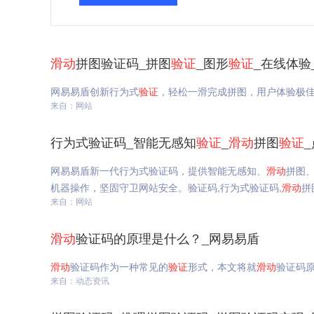
滑动
拼图验证码_拼图
验证
_图形
验证
_在线体验
网易易盾创新行为式
验证
，轻松一滑完成拼图，用户体验极
来自：网站
行为式验证码_智能无感知
验证
_
滑动
拼图
验证
网易易盾新一代行为式验证码，提供智能无感知、
滑动
拼图
机器操作，坚固守卫网站安全。验证码,行为式验证码,
滑动
拼
来自：网站
滑动
验证码的原理是什么？_网易易盾
滑动
验证码作为一种常见的
验证
形式，本文将就
滑动
验证码
来自：动态资讯