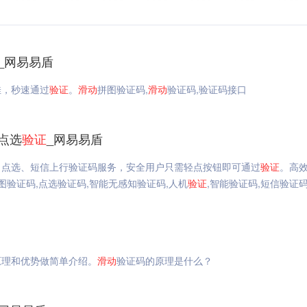
_网易易盾
佳，秒速通过
验证
。
滑动
拼图验证码,
滑动
验证码,验证码接口
_点选
验证
_网易易盾
、点选、短信上行验证码服务，安全用户只需轻点按钮即可通过
验证
。高
图验证码,点选验证码,智能无感知验证码,人机
验证
,智能验证码,短信验证
原理和优势做简单介绍。
滑动
验证码的原理是什么？