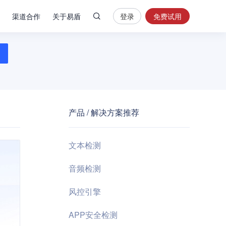
渠道合作
关于易盾
登录
免费试用
热
门
搜
索
内
容
产品 / 解决方案推荐
安
全
验
文本检测
证
码
音频检测
业
风控引擎
务
风
APP安全检测
控