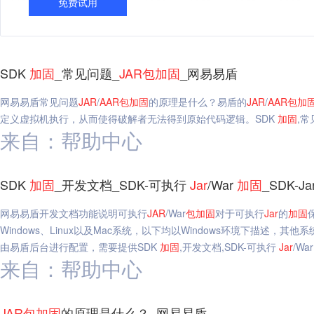
免费试用
SDK
加固
_常见问题_
JAR
包
加固
_网易易盾
网易易盾常见问题
JAR
/
AAR
包
加固
的原理是什么？易盾的
JAR
/
AAR
包
加
定义虚拟机执行，从而使得破解者无法得到原始代码逻辑。SDK
加固
,常
来自：帮助中心
SDK
加固
_开发文档_SDK-可执行
Jar
/War
加固
_SDK-Ja
网易易盾开发文档功能说明可执行
JAR
/War
包
加固
对于可执行
Jar
的
加固
Windows、Linux以及Mac系统，以下均以Windows环境下描述
由易盾后台进行配置，需要提供SDK
加固
,开发文档,SDK-可执行
Jar
/Wa
来自：帮助中心
JAR
包
加固
的原理是什么？_网易易盾