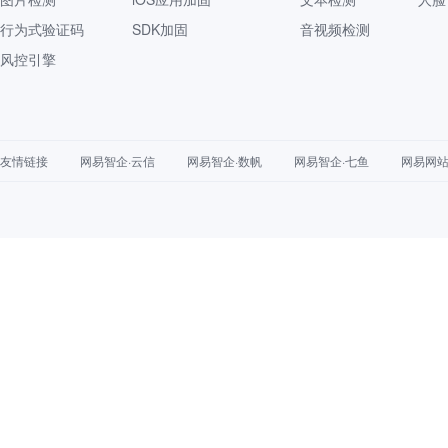
行为式验证码
SDK加固
音视频检测
风控引擎
友情链接
网易智企·云信
网易智企·数帆
网易智企·七鱼
网易网