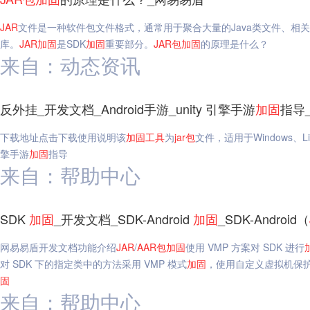
JAR
文件是一种软件包文件格式，通常用于聚合大量的Java类文件、相关
库。
JAR
加固
是SDK
加固
重要部分。
JAR
包
加固
的原理是什么？
来自：动态资讯
反外挂_开发文档_Android手游_unity 引擎手游
加固
指导
下载地址点击下载使用说明该
加固
工具
为
jar
包
文件，适用于Windows、Li
擎手游
加固
指导
来自：帮助中心
SDK
加固
_开发文档_SDK-Android
加固
_SDK-Android（
网易易盾开发文档功能介绍
JAR
/
AAR
包
加固
使用 VMP 方案对 SDK 进行
对 SDK 下的指定类中的方法采用 VMP 模式
加固
，使用自定义虚拟机保护
固
来自：帮助中心