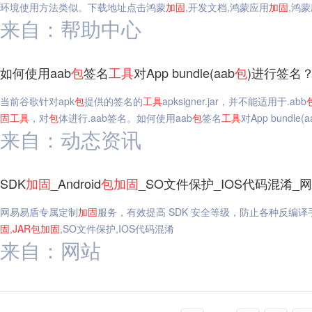
环境使用方法类似。下载地址点击鸿蒙
加固
,开发文档,鸿蒙应用
加固
,鸿
来自：帮助中心
如何使用aab
包
签名
工具
对App bundle(aab
包
)进行签名
当前谷歌针对apk
包
提供的签名的
工具
apksigner.jar，并不能适用于.abb
固
工具
，对
包
体进行.aab签名。如何使用aab
包
签名
工具
对App bundle(a
来自：动态资讯
SDK
加固
_Android
包
加固
_SO文件保护_IOS代码混淆_
网易易盾专属定制
加固
服务，有效提高 SDK 安全等级，防止各种反编
固
,
JAR
包
加固
,SO文件保护,IOS代码混淆
来自：网站