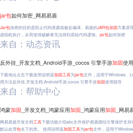
jar
包
如何加密_网易易盾
Jar
包
加密的目的是防止代码泄露或被反编译。易盾的
JAR
包
加固
方案原
虚拟机执行，从而使得破解者无法得到原始代码逻辑。
jar
包
如何加密
来自：动态资讯
反外挂_开发文档_Android手游_cocos 引擎手游
加固
使
下载地址点击下载使用说明该
加固
工具
为
jar
包
文件，适用于Windows、
用方法反外挂,开发文档,Android手游,cocos 引擎手游
加固
使用指导
来自：帮助中心
鸿蒙
加固
_开发文档_鸿蒙应用
加固
_鸿蒙应用
加固
_网易
网易易盾开发文档
工具
下载功能介绍abc文件保护易盾团结引擎保护支持对
默认处理
包
名下的类。 使用说明该
加固
工具
为
jar
包
文件，适用于Windo