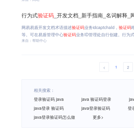
行为式
验证码
_开发文档_新手指南_名词解释_
网易易盾开发文档术语描述
验证码
业务idcaptchaId，
验证码
等。可在易盾管理中心
验证码
业务ID管理处自行创建。行为
来自：帮助中心
1
<
2
相关搜索：
登录验证码 java
java 验证码登录
j
java登录 验证码
java登录验证码
登
java登录验证码怎么做
更多>