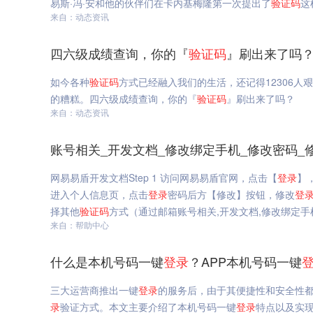
易斯·冯·安和他的伙伴们在卡内基梅隆第一次提出了
验证码
这
来自：动态资讯
四六级成绩查询，你的『
验证码
』刷出来了吗？
如今各种
验证码
方式已经融入我们的生活，还记得12306人
的糟糕。四六级成绩查询，你的『
验证码
』刷出来了吗？
来自：动态资讯
账号相关_开发文档_修改绑定手机_修改密码_
网易易盾开发文档Step 1 访问网易易盾官网，点击【
登录
】
进入个人信息页，点击
登录
密码后方【修改】按钮，修改
登
择其他
验证码
方式（通过邮箱账号相关,开发文档,修改绑定手
来自：帮助中心
什么是本机号码一键
登录
？APP本机号码一键
三大运营商推出一键
登录
的服务后，由于其便捷性和安全性
录
验证方式。本文主要介绍了本机号码一键
登录
特点以及实