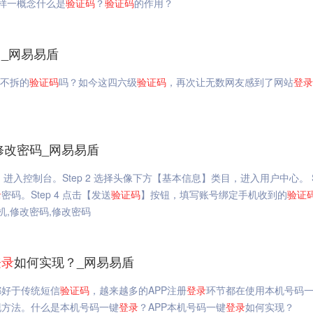
样一概念什么是
验证码
？
验证码
的作用？
_网易易盾
艰不拆的
验证码
吗？如今这四六级
验证码
，再次让无数网友感到了网站
登录
修改密码_网易易盾
，进入控制台。Step 2 选择头像下方【基本信息】类目，进入用户中心。 St
录
密码。Step 4 点击【发送
验证码
】按钮，填写账号绑定手机收到的
验证
机,修改密码,修改密码
登录
如何实现？_网易易盾
都好于传统短信
验证码
，越来越多的APP注册
登录
环节都在使用本机号码
现方法。什么是本机号码一键
登录
？APP本机号码一键
登录
如何实现？