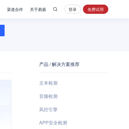
渠道合作
关于易盾
登录
免费试用
热
门
搜
索
内
容
产品 / 解决方案推荐
安
全
验
文本检测
证
码
音频检测
业
风控引擎
务
风
APP安全检测
控