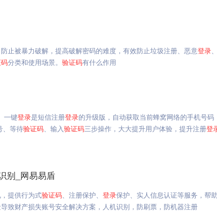
，防止被暴力破解，提高破解密码的难度，有效防止垃圾注册、恶意
登录
证码
分类和使用场景。
验证码
有什么作用
。一键
登录
是短信注册
登录
的升级版，自动获取当前蜂窝网络的手机号码
号、等待
验证码
、输入
验证码
三步操作，大大提升用户体验，提升注册
登
识别_网易易盾
况，提供行为式
验证码
、注册保护、
登录
保护、实人信息认证等服务，帮
险导致财产损失账号安全解决方案，人机识别，防刷票，防机器注册