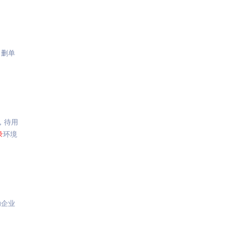
、删单
，待用
录
环境
助企业