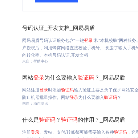
号码认证_开发文档_网易易盾
网易易盾号码认证服务包含“一键
登录
”和“本机校验”两种服务
户授权后，利用蜂窝网络直接校验手机号。 免去了输入手机
的转化率。本机号码认证,开发文档
来自：帮助中心
网站
登录
为什么要输入
验证码
？_网易易盾
网站注册
登录
时添加
验证码
输入验证主要是为了保护网站安
防止机器批量操作。网站
登录
为什么要输入
验证码
？
来自：动态资讯
什么是
验证码
？
验证码
的作用？_网易易盾
注册
登录
、发帖、支付/转账都可能需要输入各种
验证码
，究