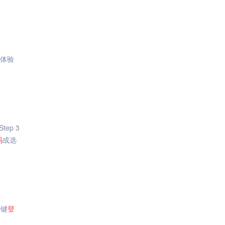
体验
ep 3
码
或选
一键
登