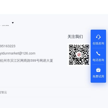
追得回
关注我们
在线咨询
5163223
dunmarket@126.com
电话咨询
 杭州市滨江区网商路599号网易大厦
免费试用
道智云