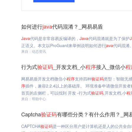
如何进行
java
代码混淆？_网易易盾
Java
代码是非常容易反编译的，
Java
代码混淆就是为了保护
J
正语义。本文以ProGuard来举例说明如何进行
java
代码混淆
来自：动态资讯
行为式
验证码
_开发文档_小
程序
接入_微信小
程
网易易盾开发文档微信小
程序
支持四种
验证码
类型：智能无
序
插件，兼容2.2.4以上的基础库。 环境准备申请微信开
首页的左侧栏，可以找到 开发 -行为式
验证码
,开发文档,小
程
来自：帮助中心
Captcha
验证码
有哪些分类？有什么作用？_网
CAPTCHA
验证码
是一种区分用户是计算机还是人的公共全自