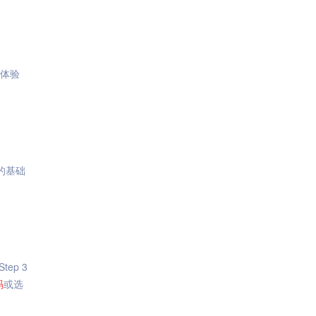
体验
本的基础
ep 3
码
或选