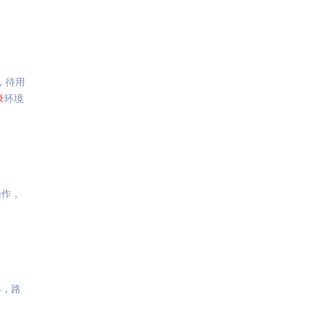
，待用
录
环境
操作，
年，路