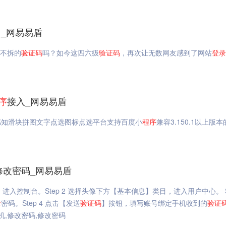
_网易易盾
艰不拆的
验证码
吗？如今这四六级
验证码
，再次让无数网友感到了网站
登录
序
接入_网易易盾
感知滑块拼图文字点选图标点选平台支持百度小
程序
兼容3.150.1以上版
修改密码_网易易盾
，进入控制台。Step 2 选择头像下方【基本信息】类目，进入用户中心。 St
录
密码。Step 4 点击【发送
验证码
】按钮，填写账号绑定手机收到的
验证
机,修改密码,修改密码