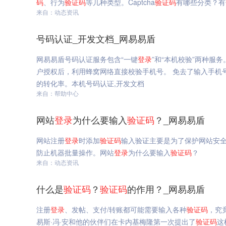
码
、行为
验证码
等几种类型。Captcha
验证码
有哪些分类？有
来自：动态资讯
号码认证_开发文档_网易易盾
网易易盾号码认证服务包含“一键
登录
”和“本机校验”两种服务
户授权后，利用蜂窝网络直接校验手机号。 免去了输入手机
的转化率。本机号码认证,开发文档
来自：帮助中心
网站
登录
为什么要输入
验证码
？_网易易盾
网站注册
登录
时添加
验证码
输入验证主要是为了保护网站安
防止机器批量操作。网站
登录
为什么要输入
验证码
？
来自：动态资讯
什么是
验证码
？
验证码
的作用？_网易易盾
注册
登录
、发帖、支付/转账都可能需要输入各种
验证码
，究
易斯·冯·安和他的伙伴们在卡内基梅隆第一次提出了
验证码
这