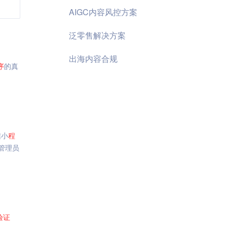
AIGC内容风控方案
泛零售解决方案
出海内容合规
序
的真
信小
程
管理员
验证