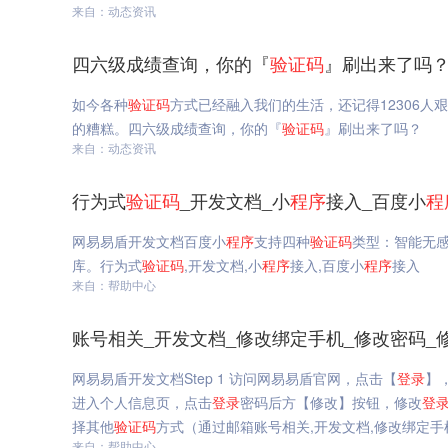
来自：动态资讯
四六级成绩查询，你的『
验证码
』刷出来了吗？
如今各种
验证码
方式已经融入我们的生活，还记得12306人
的糟糕。四六级成绩查询，你的『
验证码
』刷出来了吗？
来自：动态资讯
行为式
验证码
_开发文档_小
程序
接入_百度小
程
网易易盾开发文档百度小
程序
支持四种
验证码
类型：智能无
库。行为式
验证码
,开发文档,小
程序
接入,百度小
程序
接入
来自：帮助中心
账号相关_开发文档_修改绑定手机_修改密码_
网易易盾开发文档Step 1 访问网易易盾官网，点击【
登录
】
进入个人信息页，点击
登录
密码后方【修改】按钮，修改
登
择其他
验证码
方式（通过邮箱账号相关,开发文档,修改绑定手
来自：帮助中心