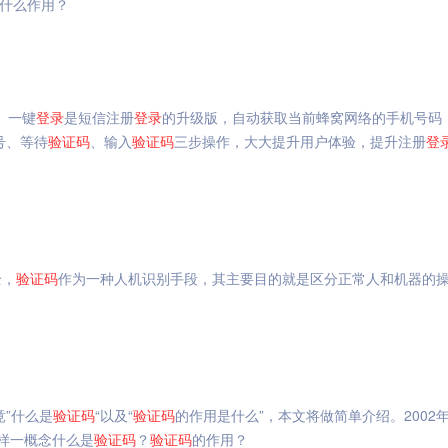
什么作用？
。一键
登录
是短信注册
登录
的升级版，自动获取当前蜂窝网络的手机号码
号、等待
验证码
、输入
验证码
三步操作，大大提升用户体验，提升注册
登
全，
验证码
作为一种人机识别手段，其主要目的就是区分正常人和机器的
竟”什么是
验证码
“以及“
验证码
的作用是什么”，本文将做简单介绍。2002
样一概念什么是
验证码
？
验证码
的作用？