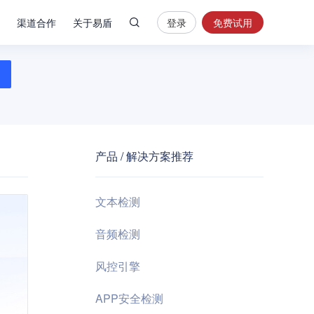
渠道合作
关于易盾
登录
免费试用
热
门
搜
索
内
容
产品 / 解决方案推荐
安
全
验
文本检测
证
码
音频检测
业
风控引擎
务
风
APP安全检测
控