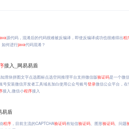
ava
源代码，混淆后的代码很难被反编译，即使反编译成功也很难得出
程
。如何进行
java
代码混淆？
序
接入_网易易盾
感知滑块拼图文字点选图标点选空间推理平台支持微信版
验证码
是一个微
发者账号安装微信开发者工具域名加白使用公众号账号
登录
微信公众平台，在
序
接入,微信小
程序
接入
易易盾
动
程序
，目前主流的CAPTCHA
验证码
有短信
验证码
、图形
验证码
、问题