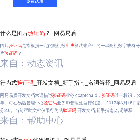
免费试用
什么是图片
验证码
？_网易易盾
图片
验证码
是指根据一定的随机数
生成
算法来产生的一串随机数字或符号
片
验证码
？
来自：动态资讯
行为式
验证码
_开发文档_新手指南_名词解释_网易易盾
网易易盾开发文档术语描述
验证码
业务idcaptchaId，
验证码
唯一标识，
等。可在易盾管理中心
验证码
业务ID管理处自行创建。 2017年6月15
分2.0。当前帮助文档仅限行为式
验证码
,开发文档,新手指南,名词解释
来自：帮助中心
如何进行
java
代码混淆？_网易易盾