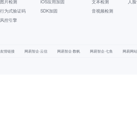
图片检测
iOS应用加固
文本检测
人脸
行为式验证码
SDK加固
音视频检测
风控引擎
友情链接
网易智企·云信
网易智企·数帆
网易智企·七鱼
网易网