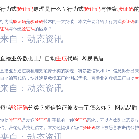
行为式
验证码
原理是什么？行为式
验证码
与传统
验证码
行为式
验证码
是
验证码
技术的一大突破，本文主要介绍了行为式
验证码
原
证码
与传统
验证码
的区别？
来自：动态资讯
直播业务数据工厂自动
生成
代码_网易易盾
直播业务通过类梳理规范原子类的实现，将参数信息和URL信息拆分出
自动编写代码，快速满足数据工厂的测试需求。直播业务数据工厂自动
生
来自：动态资讯
短信
验证码
分类？短信验证被攻击了怎么办？_网易易盾
短信
验证码
是发送
验证码
到手机的一种
验证码
系统，可以有效防止恶意攻
信、营销运营类短信等。本文还提供了短信
验证码
防止被恶意攻击的保护
来自：动态资讯