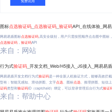
免费试用
图标
点选
验证码
_
点选
验证码
_
验证码
API_在线体验_网
网易易盾图标
点选
验证码
,高安全级别，用户只需按照顺序点击图中图标
点选
验证码
，
验证码
API
来自：网站
行为式
验证码
_开发文档_Web/H5接入_JS接入_网易易
网易易盾开发文档行为式
验证码
是一种全新人机验证方式，能够高效拦截
型有：智能无感知、滑动拼图、文字
点选
、图标
点选
、推理拼图、短信上
证码
类型和
验证码
ID（captchaId）绑定，可以登录管理后台行为式
验证
来自：帮助中心
网易易盾推出推理拼图
验证码
行为式
验证码
家族再添一