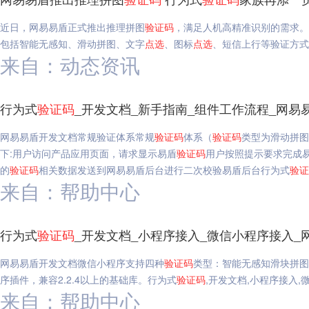
近日，网易易盾正式推出推理拼图
验证码
，满足人机高精准识别的需求。
包括智能无感知、滑动拼图、文字
点选
、图标
点选
、短信上行等验证方式
来自：动态资讯
行为式
验证码
_开发文档_新手指南_组件工作流程_网易
网易易盾开发文档常规验证体系常规
验证码
体系（
验证码
类型为滑动拼图
下:用户访问产品应用页面，请求显示易盾
验证码
用户按照提示要求完成
的
验证码
相关数据发送到网易易盾后台进行二次校验易盾后台行为式
验证
来自：帮助中心
行为式
验证码
_开发文档_小程序接入_微信小程序接入_
网易易盾开发文档微信小程序支持四种
验证码
类型：智能无感知滑块拼图
序插件，兼容2.2.4以上的基础库。行为式
验证码
,开发文档,小程序接入,
来自：帮助中心