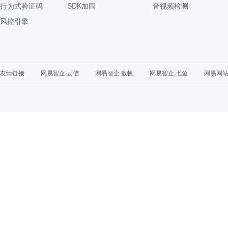
行为式验证码
SDK加固
音视频检测
风控引擎
友情链接
网易智企·云信
网易智企·数帆
网易智企·七鱼
网易网