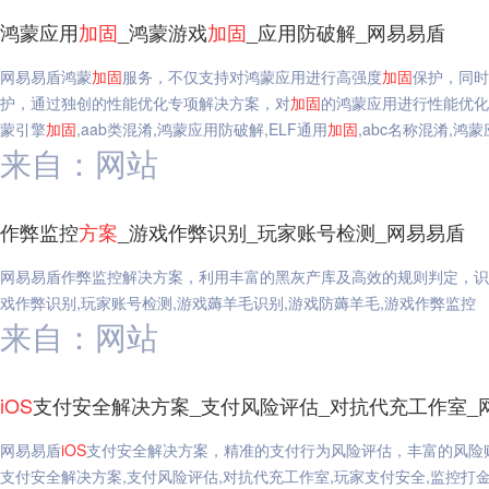
鸿蒙应用
加固
_鸿蒙游戏
加固
_应用防破解_网易易盾
网易易盾鸿蒙
加固
服务，不仅支持对鸿蒙应用进行高强度
加固
保护，同时
护，通过独创的性能优化专项解决方案，对
加固
的鸿蒙应用进行性能优化
蒙引擎
加固
,aab类混淆,鸿蒙应用防破解,ELF通用
加固
,abc名称混淆,鸿
来自：网站
作弊监控
方案
_游戏作弊识别_玩家账号检测_网易易盾
网易易盾作弊监控解决方案，利用丰富的黑灰产库及高效的规则判定，识
戏作弊识别,玩家账号检测,游戏薅羊毛识别,游戏防薅羊毛,游戏作弊监控
来自：网站
iOS
支付安全解决方案_支付风险评估_对抗代充工作室_
网易易盾
iOS
支付安全解决方案，精准的支付行为风险评估，丰富的风险
支付安全解决方案,支付风险评估,对抗代充工作室,玩家支付安全,监控打