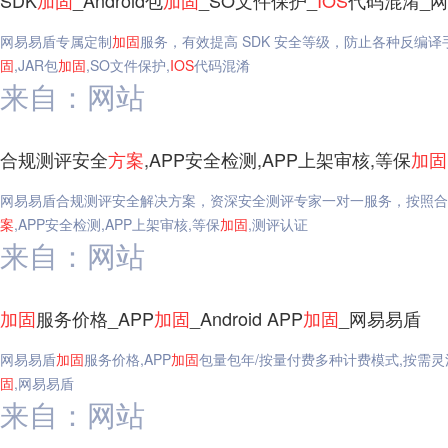
SDK
加固
_Android包
加固
_SO文件保护_
IOS
代码混淆_
网易易盾专属定制
加固
服务，有效提高 SDK 安全等级，防止各种反编
固
,JAR包
加固
,SO文件保护,
IOS
代码混淆
来自：网站
合规测评安全
方案
,APP安全检测,APP上架审核,等保
加固
网易易盾合规测评安全解决方案，资深安全测评专家一对一服务，按照合
案
,APP安全检测,APP上架审核,等保
加固
,测评认证
来自：网站
加固
服务价格_APP
加固
_Android APP
加固
_网易易盾
网易易盾
加固
服务价格,APP
加固
包量包年/按量付费多种计费模式,按需灵
固
,网易易盾
来自：网站