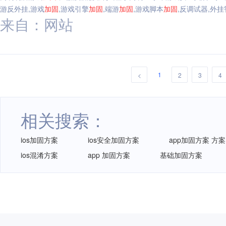
游反外挂,游戏
加固
,游戏引擎
加固
,端游
加固
,游戏脚本
加固
,反调试器,外
来自：网站
1
<
2
3
4
相关搜索：
ios加固方案
ios安全加固方案
app加固方案 方案
ios混淆方案
app 加固方案
基础加固方案