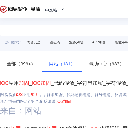
中文站
热门搜索：
内容安全
验证码
业务风控
APP加固
智能审
全部（999+）
网站（131）
帮助中心（933）
iOS
应用
加固
_
iOS
加固
_代码混淆_字符串加密_字符混淆
网易易盾
iOS
应用
加固
，字符串加密、代码逻辑混淆、符号混淆、反调试
淆,字符串加密,字符混淆,反调试,
iOS
加固
来自：网站