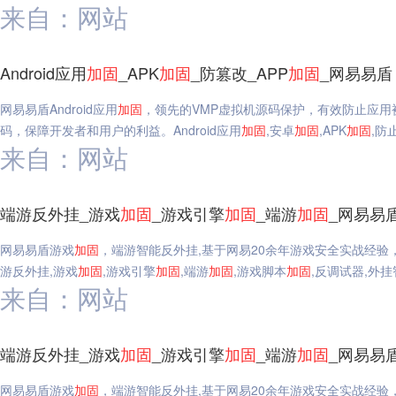
来自：网站
Android应用
加固
_APK
加固
_防篡改_APP
加固
_网易易盾
网易易盾Android应用
加固
，领先的VMP虚拟机源码保护，有效防止应
码，保障开发者和用户的利益。Android应用
加固
,安卓
加固
,APK
加固
,防
来自：网站
端游反外挂_游戏
加固
_游戏引擎
加固
_端游
加固
_网易易
网易易盾游戏
加固
，端游智能反外挂,基于网易20余年游戏安全实战经验
游反外挂,游戏
加固
,游戏引擎
加固
,端游
加固
,游戏脚本
加固
,反调试器,外
来自：网站
端游反外挂_游戏
加固
_游戏引擎
加固
_端游
加固
_网易易
网易易盾游戏
加固
，端游智能反外挂,基于网易20余年游戏安全实战经验