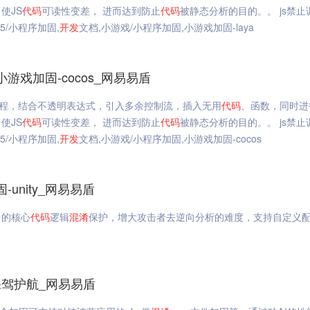
使JS
代码
可读性变差， 进而达到防止
代码
被静态分析的目的。。 js禁止
H5/小程序加固,
开发
文档,小游戏/小程序加固,小游戏加固-laya
游戏加固-cocos_网易易盾
程，结合不透明表达式，引入多余控制流，插入无用
代码
、函数，同时进
使JS
代码
可读性变差， 进而达到防止
代码
被静态分析的目的。。 js禁止
H5/小程序加固,
开发
文档,小游戏/小程序加固,小游戏加固-cocos
-unity_网易易盾
中的核心
代码
逻辑
混淆
保护，增大攻击者去逆向分析的难度，支持自定义
驾护航_网易易盾