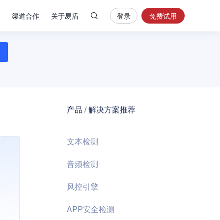
渠道合作
关于易盾
登录
免费试用
热
门
搜
索
内
容
产品 / 解决方案推荐
安
全
验
文本检测
证
码
音频检测
业
风控引擎
务
风
APP安全检测
控