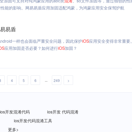
全加固可支持对纯鸿蒙应用的abc类
混淆
、so文件加固等，通过独创的性
用性能的影响。网易易盾应用加固适配鸿蒙，为鸿蒙应用安全保驾护航
网易易盾
Android一样也会面临严重安全问题，因此保护
iOS
应用安全变得非常重要
OS
应用加固是否必要？如何进行
iOS
加固？
...
3
4
5
6
249
>
ios开发混淆代码
ios开发 代码混淆
ios开发代码混淆工具
更多>