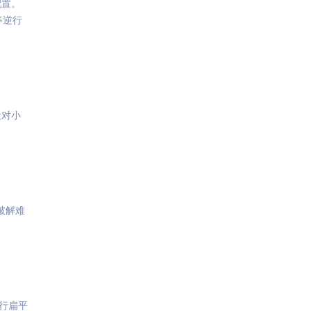
配置。
p等逆行
段对小
破解难
行扁平