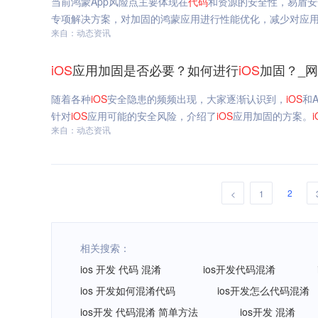
当前鸿蒙App风险点主要体现在
代码
和资源的安全性，易盾安
专项解决方案，对加固的鸿蒙应用进行性能优化，减少对应
来自：动态资讯
iOS
应用加固是否必要？如何进行
iOS
加固？_
随着各种
iOS
安全隐患的频频出现，大家逐渐认识到，
iOS
和
针对
iOS
应用可能的安全风险，介绍了
iOS
应用加固的方案。
i
来自：动态资讯
2
<
1
相关搜索：
ios 开发 代码 混淆
ios开发代码混淆
ios 开发如何混淆代码
ios开发怎么代码混淆
ios开发 代码混淆 简单方法
ios开发 混淆