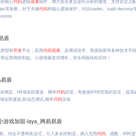
中的核心
代码
逻辑
混淆
保护，增大攻击者去逆向分析的难度，支持自定义
s、jsc等加密，对于关键
代码
和核心逻辑保护，对抗luadec、luajit-decom
ocos
易盾
戏类型和
开发
平台，采用
代码
混淆
、反调试技术、资源加密等多种技术手
者和运营商的利益。小游戏爆发式增长，安全风险轻松应对！
易易盾
域名绑定、H5域名防篡改、脚本
代码
压缩，有效保护H5页面的安全，提高
H5域名防篡改,防动态调试,脚本
代码
压缩
游戏加固-laya_网易易盾
程，结合不透明表达式，引入多余控制流，插入无用
代码
、函数，同时进