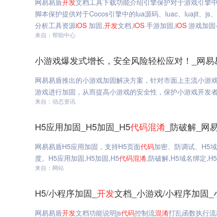
网易易盾
开发
文档工具下载功能介绍引擎保护对于游戏引擎
脚本保护提供对于Cocos引擎中的lua源码、luac、luajit、j
分析工具资源
iOS
加固,
开发
文档,
iOS
手游加固,
iOS
游戏加固-c
来自：帮助中心
小游戏爆发式增长，安全风险轻松应对！_网易
网易易盾推出的小游戏加固解决方案，针对市面上主流小游
游戏进行加固，从而提高小游戏的安全性，保护小游戏开发
来自：动态资讯
H5应用加固_H5加固_H5
代码
混淆
_防破解_网
网易易盾H5应用加固，支持H5页面
代码
加密、防调试、H5
度。H5应用加固,H5加固,H5
代码
混淆
,防破解,H5域名绑定,
来自：网站
H5/小程序加固_
开发
文档_小游戏/小程序加固_小
网易易盾
开发
文档功能说明js
代码
控制流
混淆
打乱函数执行流