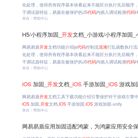
化处理，使得所有程序基本块看起来不能区分执行先后顺序，
于调试器特征，易盾在被保护的JS
代码
内插入调试检测
代码
来自：帮助中心
H5/小程序加固_
开发
文档_小游戏/小程序加固_小
网易易盾
开发
文档功能介绍js
代码
控制流
混淆
打乱函数执行流
化处理，使得所有程序基本块看起来不能区分执行先后顺序，
于调试器特征，易盾在被保护的JS
代码
内插入调试检测
代码
来自：帮助中心
iOS
加固_
开发
文档_
iOS
手游加固_
iOS
游戏加固
网易易盾
开发
文档工具下载功能介绍引擎保护对于游戏引擎
iOS
加固,
开发
文档,
iOS
手游加固,
iOS
游戏加固-unity
来自：帮助中心
网易易盾应用加固适配鸿蒙，为鸿蒙应用安全保