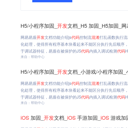
H5/小程序加固_
开发
文档_H5 加固_H5加固_
网易易盾
开发
文档功能介绍js
代码
控制流
混淆
打乱函数执行流
化处理，使得所有程序基本块看起来不能区分执行先后顺序，
于调试器特征，易盾在被保护的JS
代码
内插入调试检测
代码
来自：帮助中心
H5/小程序加固_
开发
文档_小游戏/小程序加固_小
网易易盾
开发
文档功能介绍js
代码
控制流
混淆
打乱函数执行流
化处理，使得所有程序基本块看起来不能区分执行先后顺序，
于调试器特征，易盾在被保护的JS
代码
内插入调试检测
代码
来自：帮助中心
iOS
加固_
开发
文档_
iOS
手游加固_
iOS
游戏加固