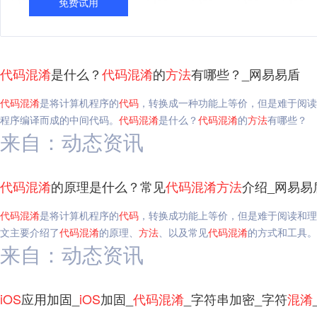
免费试用
代码
混淆
是什么？
代码
混淆
的
方法
有哪些？_网易易盾
代码
混淆
是将计算机程序的
代码
，转换成一种功能上等价，但是难于阅读
程序编译而成的中间代码。
代码
混淆
是什么？
代码
混淆
的
方法
有哪些？
来自：动态资讯
代码
混淆
的原理是什么？常见
代码
混淆
方法
介绍_网易易
代码
混淆
是将计算机程序的
代码
，转换成功能上等价，但是难于阅读和理
文主要介绍了
代码
混淆
的原理、
方法
、以及常见
代码
混淆
的方式和工具。
来自：动态资讯
iOS
应用加固_
iOS
加固_
代码
混淆
_字符串加密_字符
混淆