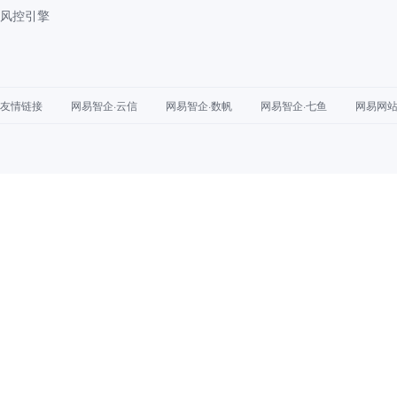
风控引擎
友情链接
网易智企·云信
网易智企·数帆
网易智企·七鱼
网易网