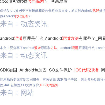
怎么做Android
代码
混淆
？_网易易盾
保护Android APP不被破解和逆向分析非常重要，通过对Android
代码
进
做Android
代码
混淆
？
来自：动态资讯
android
混淆
原理是什么？android
混淆
方法
有哪些？_网
本文主要分享了android
混淆
原理和
方法
。android
混淆
原理是什么？andro
来自：动态资讯
SDK加固_Android包加固_SO文件保护_
IOS
代码
混淆
_
网易易盾专属定制加固服务，有效提高 SDK 安全等级，防止各种反编译手段
固,JAR包加固,SO文件保护,
IOS
代码
混淆
来自：网站