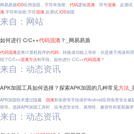
网易易盾
iOS
应用加固，字符串加密、
代码
逻辑
混淆
、符号
混淆
、反调试
淆
,字符串加密,字符
混淆
,反调试,
iOS
加固
来自：网站
如何进行 C/C++
代码
混淆
？_网易易盾
代码
混淆
是将计算机程序的
代码
，转换成功能上等价，但是难于阅读和理
绍了C/C++
混淆
方法
和手段。如何进行 C/C++
代码
混淆
？
来自：动态资讯
APK加固工具如何选择？探索APK加固的几种常见
方法
APK加固技术通过隐藏、
混淆
和加密等手段保护Android应用免受安全
密等。选择APK加固工具时，应考虑安全性、易用性、兼容性和更新频率
来自：动态资讯