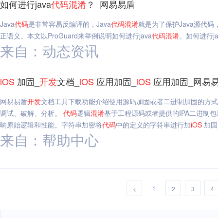
如何进行java
代码
混淆
？_网易易盾
Java
代码
是非常容易反编译的，Java
代码
混淆
就是为了保护Java源代码
正语义。本文以ProGuard来举例说明如何进行java
代码
混淆
。如何进行ja
来自：动态资讯
iOS
加固_
开发
文档_
iOS
应用加固_
iOS
应用加固_网易
网易易盾
开发
文档工具下载功能介绍使用源码加固或者二进制加固的方式
调试、破解、分析。
代码
逻辑
混淆
基于工程源码或者提供的IPA二进制
响原始逻辑和性能。字符串加密将
代码
中的定义的字符串进行加
iOS
加固
来自：帮助中心
1
<
2
3
4