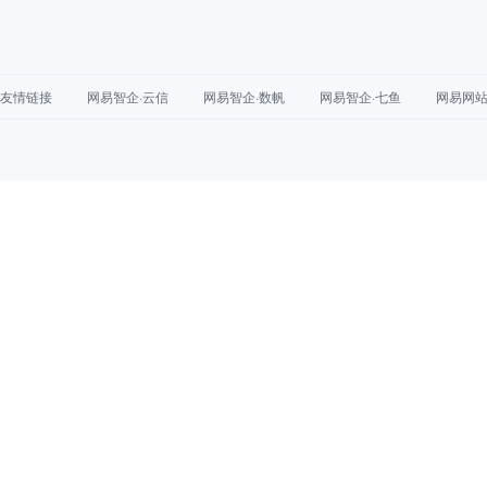
友情链接
网易智企·云信
网易智企·数帆
网易智企·七鱼
网易网