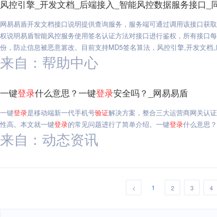
风控引擎_开发文档_后端接入_智能风控数据服务接口_
网易易盾开发文档接口说明提供查询服务，服务端可通过调用该接口获取
权说明易盾智能风控服务使用签名认证方法对接口进行鉴权，所有接口每一次请
份，防止信息被恶意篡改。目前支持MD5签名算法，风控引擎,开发文档,
来自：帮助中心
一键
登录
什么意思？一键
登录
安全吗？_网易易盾
一键
登录
是移动端新一代手机号
验证
解决方案，整合三大运营商网关认证
性高。本文就一键
登录
的常见问题进行了简单介绍。一键
登录
什么意思？
来自：动态资讯
1
<
2
3
4