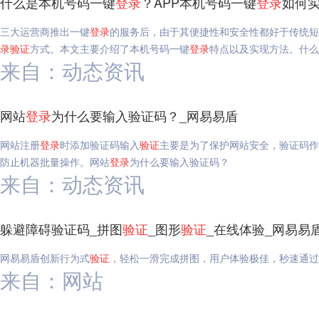
什么是本机号码一键
登录
？APP本机号码一键
登录
如何实
三大运营商推出一键
登录
的服务后，由于其便捷性和安全性都好于传统短
录
验证
方式。本文主要介绍了本机号码一键
登录
特点以及实现方法。什么
来自：动态资讯
网站
登录
为什么要输入验证码？_网易易盾
网站注册
登录
时添加验证码输入
验证
主要是为了保护网站安全，验证码作
防止机器批量操作。网站
登录
为什么要输入验证码？
来自：动态资讯
躲避障碍验证码_拼图
验证
_图形
验证
_在线体验_网易易
网易易盾创新行为式
验证
，轻松一滑完成拼图，用户体验极佳，秒速通过
来自：网站