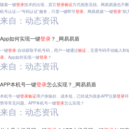
随着一键
登录
技术的出现，其它
登录
验证
方式相形见绌。网易易盾也不断
机号认证—“号码认证”服务，只需一键即可
登录
。网易易盾“一键
登录
”助
来自：动态资讯
App如何实现一键
登录
？_网易易盾
一键
登录
-自动获取手机号码，用户一键通过
验证
，无需号码手动输入和
录
。App如何实现一键
登录
？
来自：动态资讯
APP本机号一键
登录
怎么实现？_网易易盾
本机号一键
登录
验证
用户体验好、成本低，已经成为很多APP注册
登录
环
势等常见问题。APP本机号一键
登录
怎么实现？
来自：动态资讯