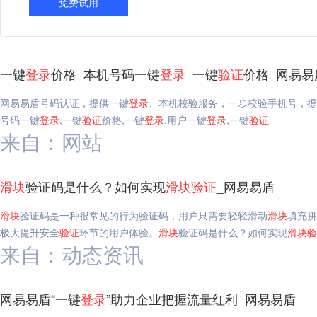
免费试用
一键
登录
价格_本机号码一键
登录
_一键
验证
价格_网易易
网易易盾号码认证，提供一键
登录
、本机校验服务，一步校验手机号，提
号码一键
登录
,一键
验证
价格,一键
登录
,用户一键
登录
,一键
验证
来自：网站
滑块
验证码是什么？如何实现
滑块
验证
_网易易盾
滑块
验证码是一种很常见的行为验证码，用户只需要轻轻滑动
滑块
填充拼
极大提升安全
验证
环节的用户体验。
滑块
验证码是什么？如何实现
滑块
验
来自：动态资讯
网易易盾“一键
登录
”助力企业把握流量红利_网易易盾