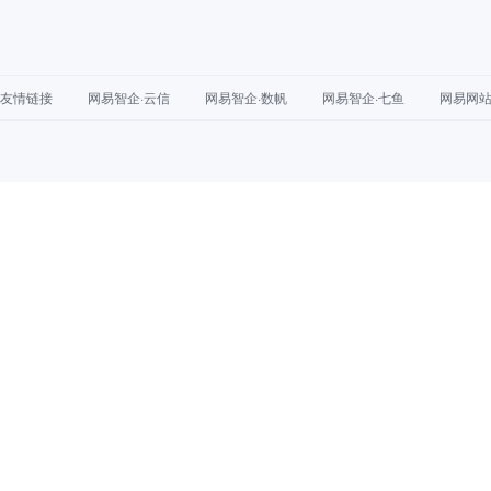
友情链接
网易智企·云信
网易智企·数帆
网易智企·七鱼
网易网