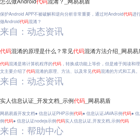
怎么做Android
代码
混淆？_网易易盾
保护Android APP不被破解和逆向分析非常重要，通过对Android
代码
进
做Android
代码
混淆？
来自：动态资讯
代码
混淆的原理是什么？常见
代码
混淆方法介绍_网易易
代码
混淆是将计算机程序的
代码
，转换成功能上等价，但是难于阅读和理
文主要介绍了
代码
混淆的原理、方法、以及常见
代码
混淆的方式和工具。
来自：动态资讯
实人信息认证_开发文档_示例
代码
_网易易盾
网易易盾开发文档● 信息认证PHP示例
代码
● 信息认证JAVA示例
代码
● 
例
代码
● 信息认证nodejs示例
代码
实人信息认证,开发文档,示例
代码
来自：帮助中心