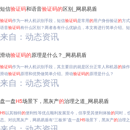
短信
验证码
和语音
验证码
的
区别_网易易盾
验证码
作为一种人机识别手段，短信
验证码
是常用
的
用户身份验证
的
方式
语音
验证码
有什么区别？两者各有什么优缺点，本文将进行简单介绍。短
来自：动态资讯
滑动
验证码
的
原理是什么？_网易易盾
验证码
作为一种人机识别手段，其主要目的就是区分正常人和机器
的
操作
滑动
验证码
原理和优势做简单介绍。滑动
验证码
的
原理是什么？
来自：动态资讯
盘一盘
H5
场景下，黑灰产
的
治理之道_网易易盾
H5
以其独特
的
便利性等优点顺利发展至今，但享受其便利体验
的
同时，
态。对抗黑灰产，网易易盾有“三板斧”盘一盘
H5
场景下，黑灰产
的
治理之
来自：动态资讯