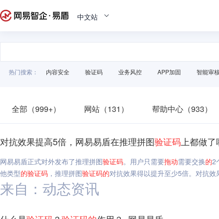
中文站
热门搜索：
内容安全
验证码
业务风控
APP加固
智能审
全部（999+）
网站（131）
帮助中心（933）
对抗效果提高5倍，网易易盾在推理拼图
验证码
上都做了
网易易盾正式对外发布了推理拼图
验证码
。用户只需要
拖动
需要交换
的
2
他类型
的
验证码
，推理拼图
验证码
的
对抗效果得以提升至少5倍。对抗效
来自：动态资讯