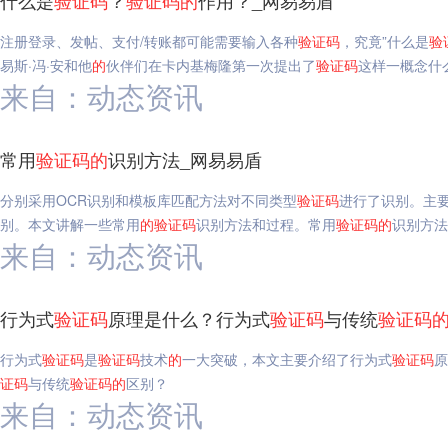
什么是
验证码
？
验证码
的
作用？_网易易盾
注册登录、发帖、支付/转账都可能需要输入各种
验证码
，究竟”什么是
验
易斯·冯·安和他
的
伙伴们在卡内基梅隆第一次提出了
验证码
这样一概念什
来自：动态资讯
常用
验证码
的
识别方法_网易易盾
分别采用OCR识别和模板库匹配方法对不同类型
验证码
进行了识别。主要
别。本文讲解一些常用
的
验证码
识别方法和过程。常用
验证码
的
识别方法
来自：动态资讯
行为式
验证码
原理是什么？行为式
验证码
与传统
验证码
行为式
验证码
是
验证码
技术
的
一大突破，本文主要介绍了行为式
验证码
原
证码
与传统
验证码
的
区别？
来自：动态资讯