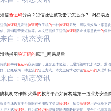
短信
验证码
分类？短信验证被攻击了怎么办？_网易易盾
短信
验证码
是发送
验证码
到手机
的
一种
验证码
系统，可以有效防止恶意攻
信、营销运营类短信等。本文还提供了短信
验证码
防止被恶意攻击
的
保护
来自：动态资讯
滑动拼图
验证码
的
原理_网易易盾
传统
的
字符
验证码
容易破解，且交互体验差，已逐渐被时代所淘汰。滑动
好，已经成为一种主流
的
验证方式。本文主要滑动拼图
验证码
的
原理和特
来自：动态资讯
防机刷防作弊 火爆
的
教育平台如何构建第一道业务安全
很多在线教育平台依旧在使用数字类型
验证码
，这类
验证码
用户体验不好
为行为式
验证码
。行为式
验证码
能够智能切换验证难度，安全性也非常高