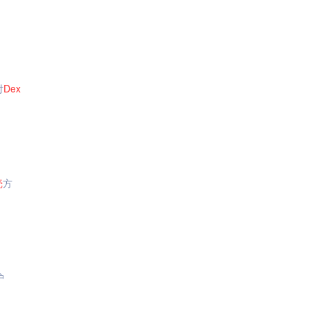
对
Dex
壳
方
护