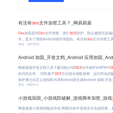
有没有
dex
文件加密工具？_网易易盾
Dex
加固是对
Dex
文件加密，进行
加
壳
防护，防止被静态反编
术，是为了增加Android保护强度的。有没有
dex
文件加密工
来自：动态资讯
Android 加固_开发文档_Android 应用加固_A
网易易盾开发文档工具下载功能介绍
DEX
文件保护对APK中
D
的代码文件。 同时基于
DEX
方法指令抽取加密、运行时动态解
保护通过自定义虚拟机代替Android原生虚Android 加固,开发文档
来自：帮助中心
小游戏加固_小游戏防破解_游戏脚本加密_游戏
网易易盾小游戏智能反外挂,网易20余年游戏安全实战经验