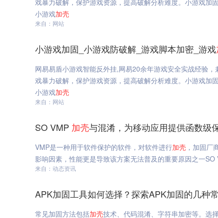
戏暴力破解，保护游戏资源，提高破解分析难度。小游戏加固,小
小游戏
加
壳
来自：网站
小游戏加固_小游戏防破解_游戏脚本加密_游戏
网易易盾小游戏智能反外挂,网易20余年游戏安全实战经验
戏暴力破解，保护游戏资源，提高破解分析难度。小游戏加固,小
小游戏
加
壳
来自：网站
SO VMP
加
壳
与混淆，为移动应用提供函数级保
VMP是一种用于软件保护的软件，对软件进行
加
壳
，加固厂商
影响因素，性能更是导致该方案无法普及的重要原因之一SO 
来自：动态资讯
APK加固工具如何选择？探索APK加固的几种
常见加固方法包括
加
壳
技术、代码混淆、字符串加密等。选择