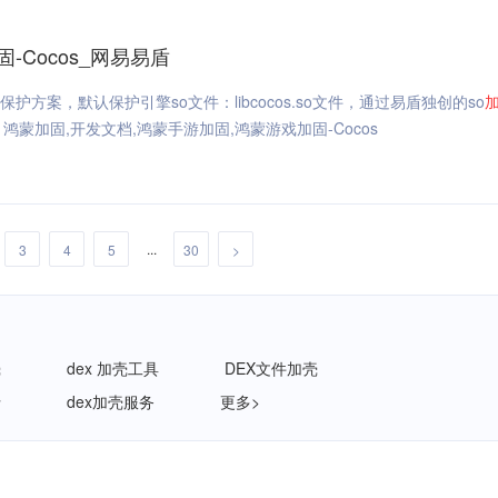
Cocos_网易易盾
方案，默认保护引擎so文件：libcocos.so文件，通过易盾独创的so
蒙加固,开发文档,鸿蒙手游加固,鸿蒙游戏加固-Cocos
...
3
4
5
30
>
壳
dex 加壳工具
DEX文件加壳
折
dex加壳服务
更多>