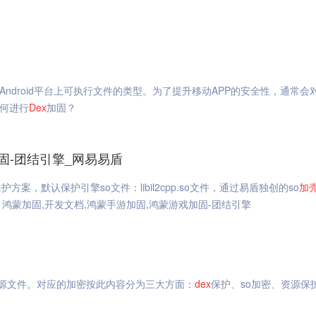
Android平台上可执行文件的类型。为了提升移动APP的安全性，通常会
何进行
Dex
加固？
固-团结引擎_网易易盾
默认保护引擎so文件：libil2cpp.so文件，通过易盾独创的so
加
鸿蒙加固,开发文档,鸿蒙手游加固,鸿蒙游戏加固-团结引擎
ts资源文件。对应的加密按此内容分为三大方面：
dex
保护、so加密、资源保