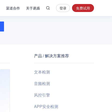
渠道合作
关于易盾
登录
免费试用
热
门
搜
索
内
容
产品 / 解决方案推荐
安
全
验
文本检测
证
码
音频检测
业
风控引擎
务
风
APP安全检测
控