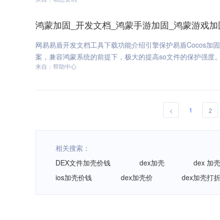
鸿蒙加固_开发文档_鸿蒙手游加固_鸿蒙游戏加固-
网易易盾开发文档工具下载功能介绍引擎保护易盾Cocos加固保护
案，兼容鸿蒙系统的前提下，极大的提高so文件的保护强度。鸿
来自：帮助中心
1
<
2
相关搜索：
DEX文件加壳价钱
dex加壳
dex 加
ios加壳价钱
dex加壳价
dex加壳打