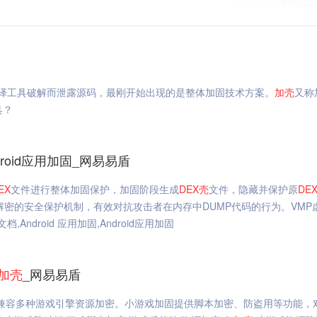
译工具破解而泄露源码，最刚开始出现的是整体加固技术方案。
加
壳
又称
具？
ndroid应用加固_网易易盾
EX
文件进行整体加固保护，加固阶段生成
DEX
壳
文件，隐藏并保护原
DE
密的安全保护机制，有效对抗攻击者在内存中DUMP代码的行为。VMP
,Android 应用加固,Android应用加固
加
壳
_网易易盾
，兼容多种游戏引擎资源加密。小游戏加固提供脚本加密、防盗用等功能，