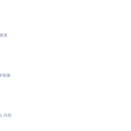
渗透测
审核服
台,内容