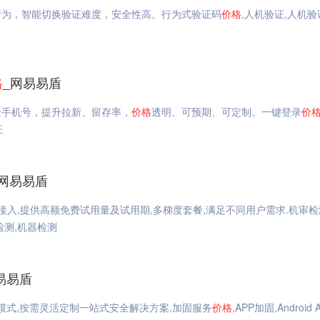
行为，智能切换验证难度，安全性高。行为式验证码
价格
,人机验证,人机验
格
_网易易盾
验手机号，提升拉新、留存率，
价格
透明、可预期、可定制。一键登录
价
证
_网易易盾
接入,提供高额免费试用量及试用期,多梯度套餐,满足不同用户需求.机审检
检测,机器检测
网易易盾
费模式,按需灵活定制一站式安全解决方案.加固服务
价格
,APP加固,Android