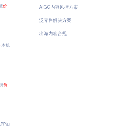
证
价
AIGC内容风控方案
泛零售解决方案
出海内容合规
格
,本机
测
价
 APP加