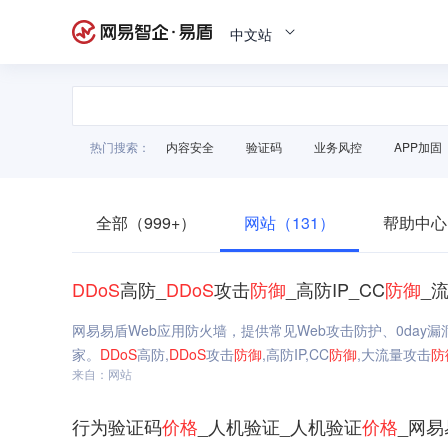
中文站
热门搜索：
内容安全
验证码
业务风控
APP加固
全部（999+）
网站（131）
帮助中心
DDoS
高防_
DDoS
攻击
防御
_高防IP_CC
防御
_
网易易盾Web应用防火墙，提供常见Web攻击防护、0day
家。
DDoS
高防,
DDoS
攻击
防御
,高防IP,CC
防御
,大流量攻击
防
来自：网站
行为验证码
价格
_人机验证_人机验证
价格
_网易