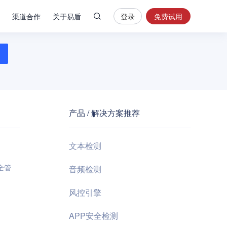
渠道合作
关于易盾
登录
免费试用
热
门
搜
索
内
容
产品 / 解决方案推荐
安
全
验
文本检测
证
码
全管
音频检测
业
风控引擎
务
风
APP安全检测
控