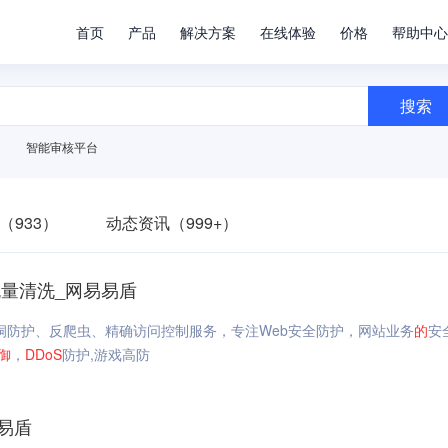
首页
产品
解决方案
在线体验
价格
帮助中心
搜索
智能审核平台
（933）
动态资讯（999+）
流量清洗_网易易盾
漏洞防护、反爬虫、精确访问控制服务，专注Web安全防护，网站业务
的
安
御
，
DDoS
防护,游戏高防
易盾