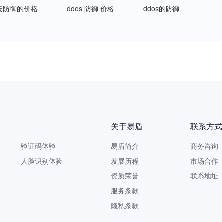
s云防御的价格
ddos 防御 价格
ddos的防御
企重磅发布《AI安全白皮书》，让AI看得见、管得住、测得出、
关于易盾
联系方式
验证码体验
易盾简介
商务咨询 9
人脸识别体验
发展历程
市场合作 yi
资质荣誉
联系地址
服务条款
隐私条款