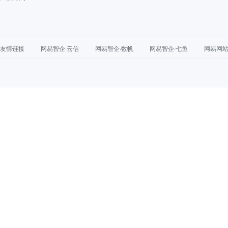
友情链接
网易智企·云信
网易智企·数帆
网易智企·七鱼
网易网