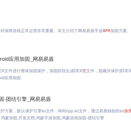
护对保障游戏正常运营非常重要。本文介绍了网易易盾手游
APK
加固方案。
ndroid应用加固_网易易盾
EX文件进行整体加固保护，加固阶段生成DEX
壳
文件，隐藏并保护原DE
roid应用加固
固-团结引擎_网易易盾
默认保护引擎so文件：libil2cpp.so文件，通过易盾独创的so
加
鸿蒙加固,开发文档,鸿蒙手游加固,鸿蒙游戏加固-团结引擎