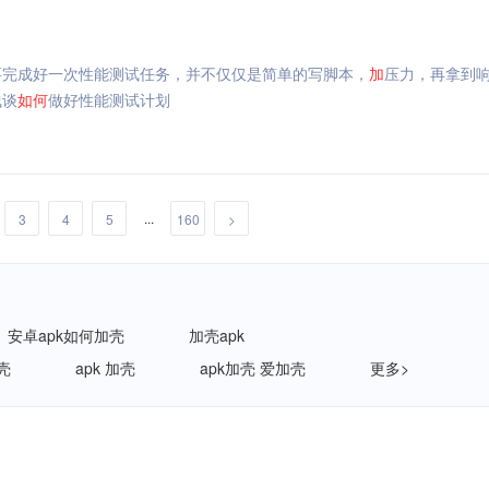
要完成好一次性能测试任务，并不仅仅是简单的写脚本，
加
压力，再拿到
浅谈
如何
做好性能测试计划
...
3
4
5
160
>
安卓apk如何加壳
加壳apk
壳
apk 加壳
apk加壳 爱加壳
更多>