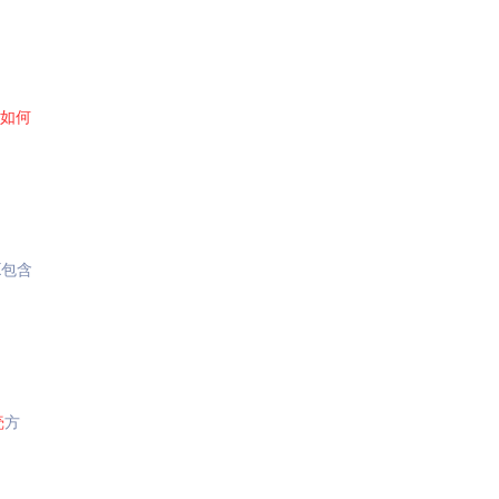
如何
X包含
壳
方