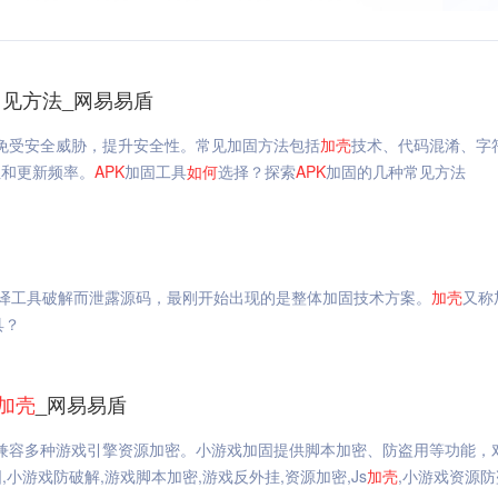
见方法_网易易盾
应用免受安全威胁，提升安全性。常见加固方法包括
加
壳
技术、代码混淆、字
性和更新频率。
APK
加固工具
如何
选择？探索
APK
加固的几种常见方法
译工具破解而泄露源码，最刚开始出现的是整体加固技术方案。
加
壳
又称
具？
加
壳
_网易易盾
，兼容多种游戏引擎资源加密。小游戏加固提供脚本加密、防盗用等功能，
游戏防破解,游戏脚本加密,游戏反外挂,资源加密,Js
加
壳
,小游戏资源防