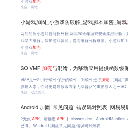
小游戏
加
壳
来自：网站
小游戏加固_小游戏防破解_游戏脚本加密_游戏
网易易盾小游戏智能反外挂,网易20余年游戏安全实战经验
戏暴力破解，保护游戏资源，提高破解分析难度。小游戏加固,小
小游戏
加
壳
来自：网站
SO VMP
加
壳
与混淆，为移动应用提供函数级保
VMP是一种用于软件保护的软件，对软件进行
加
壳
，加固厂商
影响因素，性能更是导致该方案无法普及的重要原因之一SO 
来自：动态资讯
Android 加固_常见问题_错误码对照表_网易易
2无效
APK
。请确定
APK
中 classes.dex、AndroidMani
已满。5Android 加固,常见问题,错误码对照表