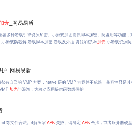
加
壳
_网易易盾
，兼容多种游戏引擎资源加密。小游戏加固提供脚本加密、防盗用等功能，
游戏防破解,游戏脚本加密,游戏反外挂,资源加密,Js
加
壳
,小游戏资源防
护_网易易盾
都有自己的 VMP 方案，native 层的 VMP 方案并不成熟，兼容性只是
VMP
加
壳
与混淆，为移动应用提供函数级保护
盾
fest.xml 等文件合法。4解压缩
APK
失败。请确定
APK
合法，或者服务器硬