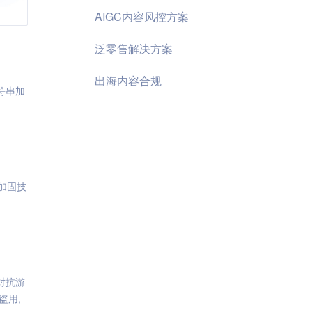
AIGC内容风控方案
泛零售解决方案
出海内容合规
符串加
加固技
对抗游
盗用,