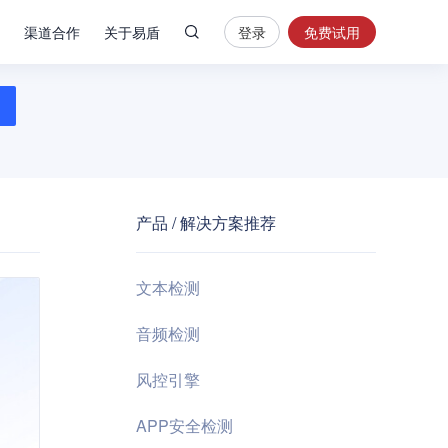
渠道合作
关于易盾
登录
免费试用
热
门
搜
索
内
容
产品 / 解决方案推荐
安
全
验
文本检测
证
码
音频检测
业
风控引擎
务
风
APP安全检测
控