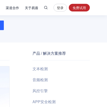
渠道合作
关于易盾
登录
免费试用
热
门
搜
索
内
容
产品 / 解决方案推荐
安
全
验
文本检测
证
码
音频检测
业
风控引擎
务
风
APP安全检测
控