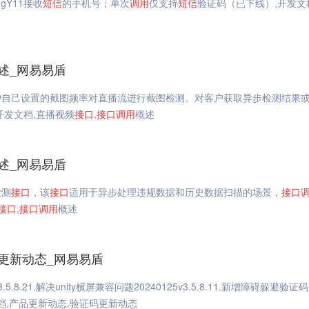
gY11接收
短信
的手机号；单次
调用
仅支持
短信
验证码（已下线）,开发文
述_网易易盾
户自己设置的截图频率对直播流进行截图检测。对客户获取异步检测结果
开发文档,直播视频
接口
,
接口
调用
概述
述_网易易盾
检测
接口
，该
接口
适用于异步处理违规数据和历史数据扫描的场景，
接口
接口
,
接口
调用
概述
更新动态_网易易盾
.8.21.解决unity横屏兼容问题20240125v3.5.8.11.新增障碍躲避验证码
档,产品更新动态,验证码更新动态