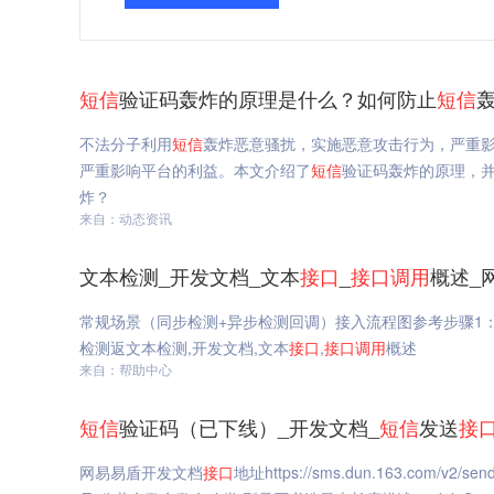
短信
验证码轰炸的原理是什么？如何防止
短信
不法分子利用
短信
轰炸恶意骚扰，实施恶意攻击行为，严重
严重影响平台的利益。本文介绍了
短信
验证码轰炸的原理，
炸？
来自：动态资讯
文本检测_开发文档_文本
接口
_
接口
调用
概述_
常规场景（同步检测+异步检测回调）接入流程图参考步骤1
检测返文本检测,开发文档,文本
接口
,
接口
调用
概述
来自：帮助中心
短信
验证码（已下线）_开发文档_
短信
发送
接
网易易盾开发文档
接口
地址https://sms.dun.163.com/v2/sen