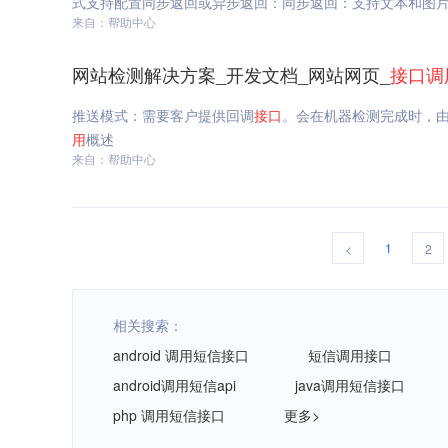
式支持配置同步返回或异步返回：同步返回：支持文本和图片
来自：帮助中心
述
网站检测解决方案_开发文档_网站网页_
接口
调
推送模式：需要客户提供回调
接口
。会在机器检测完成时，
用
概述
来自：帮助中心
1
<
2
相关搜索：
android 调用短信接口
短信调用接口
android调用短信api
java调用短信接口
php 调用短信接口
更多>