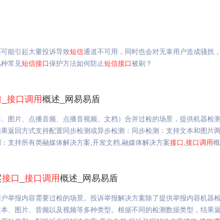
还可能引起大量投诉导致
短信
通道不可用，同时也会对无辜用户造成骚扰
几种常见
短信
接口
保护方法如何防止
短信
接口
被刷？
口
_
接口
调用
概述_网易易盾
本、图片、点播音频、点播音视频、文档）合并过检的场景，提供机器检
结果返回方式支持配置同步检测或异步检测：同步检测：支持文本和图片
：支持所有类融媒体解决方案,开发文档,融媒体解决方案
接口
,
接口
调用
概
案
接口
_
接口
调用
概述_网易易盾
用户举报内容需要过检的场景。投诉举报解决方案除了提供举报内容机器
文本、图片、音频以及视频等多种类型。根据不同的检测数据类型，结果