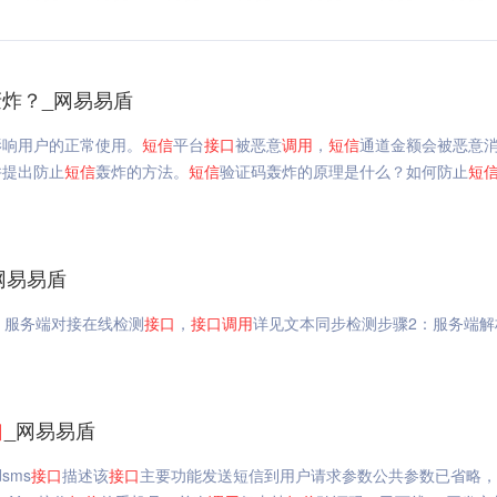
轰炸？_网易易盾
影响用户的正常使用。
短信
平台
接口
被恶意
调用
，
短信
通道金额会被恶意
并提出防止
短信
轰炸的方法。
短信
验证码轰炸的原理是什么？如何防止
短
网易易盾
：服务端对接在线检测
接口
，
接口
调用
详见文本同步检测步骤2：服务端解
口
_网易易盾
dsms
接口
描述该
接口
主要功能发送短信到用户请求参数公共参数已省略，