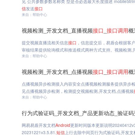
见 公共参数参数名称类 型是否必选最大长度描述 mobileStrin
信
发送
接口
来自：帮助中心
视频检测_开发文档_直播视频
接口
_
接口
调用
概
提交视频直播流相关信息
接口
，信息提交后，易盾会根据客
审核结果提供轮询模式和推送模式两种方式支持。视频检测,
来自：帮助中心
视频检测_开发文档_点播视频
接口
_
接口
调用
概
点播视频异步检测接入内容安全点播视频检测服务提供异步
见点播视频异步检测，检测提交视频检测,开发文档,点播视频
来自：帮助中心
行为式验证码_开发文档_产品更新动态_验证码
网易易盾开发文档
Android
更新时间版本更新说明20240412v3.5
20231221v3.5.81.
短信
上行去除中间页行为式验证码,开发文