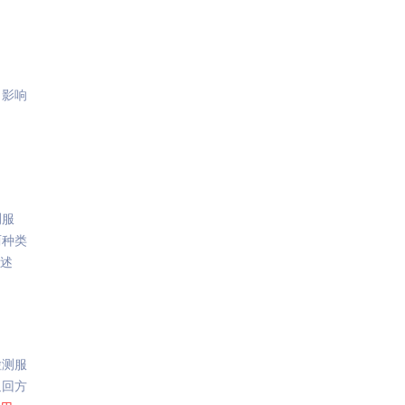
，影响
测服
两种类
述
检测服
返回方