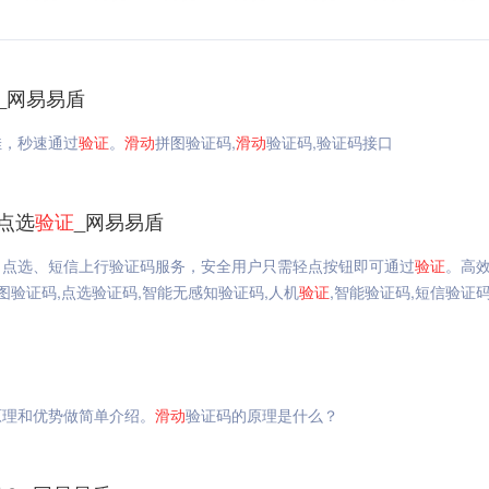
_网易易盾
佳，秒速通过
验证
。
滑动
拼图验证码,
滑动
验证码,验证码接口
_点选
验证
_网易易盾
、点选、短信上行验证码服务，安全用户只需轻点按钮即可通过
验证
。高
图验证码,点选验证码,智能无感知验证码,人机
验证
,智能验证码,短信验证
原理和优势做简单介绍。
滑动
验证码的原理是什么？