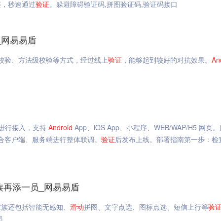
佳，秒速通过
验证
。躲避障碍验证码,拼图验证码,验证码接口
_网易易盾
校验、方法级校验等方式，经过线上
验证
，能够起到较好的对抗效果。
An
 进行接入，支持
Android
App、iOS App、小程序、WEB/WAP/H5 网页
合客户端、服务端进行整体联调。
验证
后发布上线。部署指南第一步：检
族再添一员_网易易盾
家族还包括智能无感知、
滑动
拼图、文字点选、图标点选、短信上行等
验
员