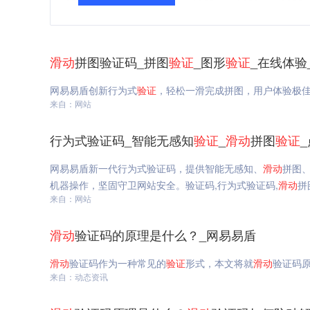
滑动
拼图验证码_拼图
验证
_图形
验证
_在线体验
网易易盾创新行为式
验证
，轻松一滑完成拼图，用户体验极
来自：网站
行为式验证码_智能无感知
验证
_
滑动
拼图
验证
网易易盾新一代行为式验证码，提供智能无感知、
滑动
拼图
机器操作，坚固守卫网站安全。验证码,行为式验证码,
滑动
拼
来自：网站
滑动
验证码的原理是什么？_网易易盾
滑动
验证码作为一种常见的
验证
形式，本文将就
滑动
验证码
来自：动态资讯