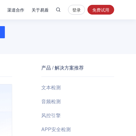
渠道合作
关于易盾
登录
免费试用
热
门
搜
索
内
容
产品 / 解决方案推荐
安
全
验
文本检测
证
码
音频检测
业
风控引擎
务
风
APP安全检测
控