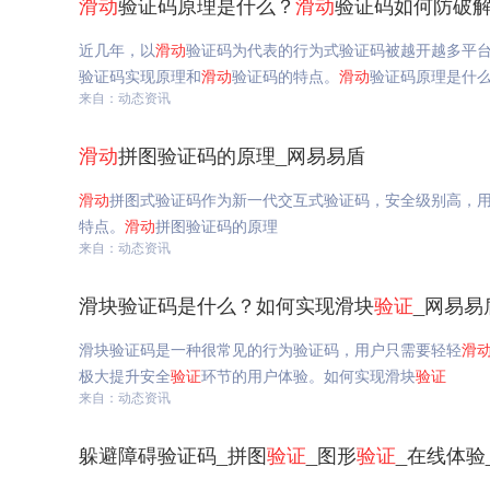
滑动
验证码原理是什么？
滑动
验证码如何防破解
近几年，以
滑动
验证码为代表的行为式验证码被越开越多平
验证码实现原理和
滑动
验证码的特点。
滑动
验证码原理是什
来自：动态资讯
滑动
拼图验证码的原理_网易易盾
滑动
拼图式验证码作为新一代交互式验证码，安全级别高，
特点。
滑动
拼图验证码的原理
来自：动态资讯
滑块验证码是什么？如何实现滑块
验证
_网易易
滑块验证码是一种很常见的行为验证码，用户只需要轻轻
滑
极大提升安全
验证
环节的用户体验。如何实现滑块
验证
来自：动态资讯
躲避障碍验证码_拼图
验证
_图形
验证
_在线体验