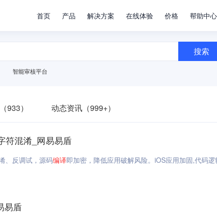
首页
产品
解决方案
在线体验
价格
帮助中心
搜索
智能审核平台
（933）
动态资讯（999+）
_字符混淆_网易易盾
混淆、反调试，源码
编译
即加密，降低应用破解风险。iOS应用加固,代码逻
易易盾