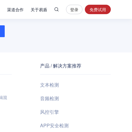
渠道合作
关于易盾
登录
免费试用
热
门
搜
索
内
容
产品 / 解决方案推荐
安
全
验
文本检测
证
码
辑混
音频检测
业
风控引擎
务
风
APP安全检测
控