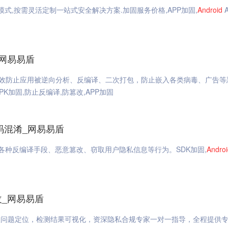
式,按需灵活定制一站式安全解决方案.加固服务价格,APP加固,
Android
_网易易盾
有效防止应用被逆向分析、反编译、二次打包，防止嵌入各类病毒、广告等
PK加固,防止反编译,防篡改,APP加固
代码混淆_网易易盾
止各种反编译手段、恶意篡改、窃取用户隐私信息等行为。SDK加固,
Androi
改_网易易盾
级问题定位，检测结果可视化，资深隐私合规专家一对一指导，全程提供