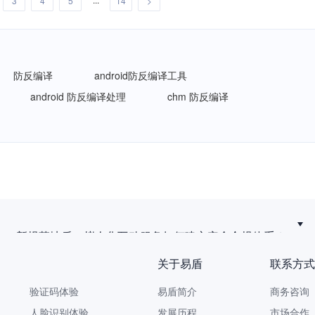
3
4
5
14
>
防反编译
android防反编译工具
android 防反编译处理
chm 防反编译
新规落地后，拟人化互动服务如何建立安全合规体系？
关于易盾
联系方式
验证码体验
易盾简介
商务咨询 9
人脸识别体验
发展历程
市场合作 yi