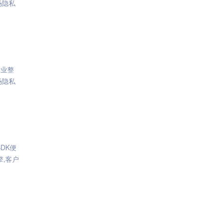
场隐私
专业整
场隐私
DK便
,客户