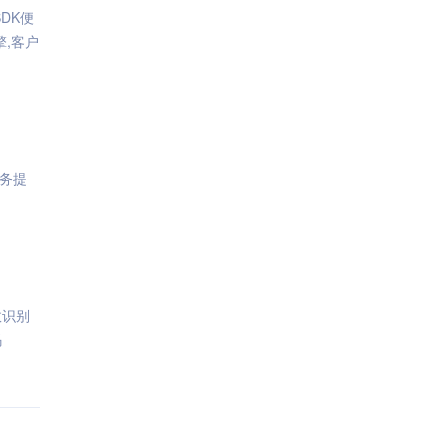
DK便
,客户
务提
效识别
码