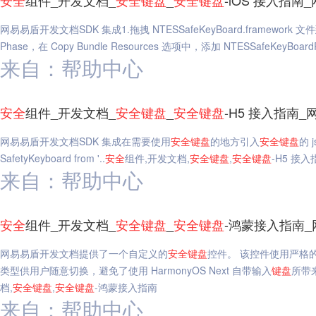
安全
组件_开发文档_
安全
键盘
_
安全
键盘
-iOS 接入指南
网易易盾开发文档SDK 集成1.拖拽 NTESSafeKeyBoard.framework 文件到 X
Phase，在 Copy Bundle Resources 选项中，添加 NTESSafeKeyBoard
来自：帮助中心
安全
组件_开发文档_
安全
键盘
_
安全
键盘
-H5 接入指南
网易易盾开发文档SDK 集成在需要使用
安全
键盘
的地方引入
安全
键盘
的 j
SafetyKeyboard from '..
安全
组件,开发文档,
安全
键盘
,
安全
键盘
-H5 接入
来自：帮助中心
安全
组件_开发文档_
安全
键盘
_
安全
键盘
-鸿蒙接入指南
网易易盾开发文档提供了一个自定义的
安全
键盘
控件。 该控件使用严格
类型供用户随意切换，避免了使用 HarmonyOS Next 自带输入
键盘
所带
档,
安全
键盘
,
安全
键盘
-鸿蒙接入指南
来自：帮助中心