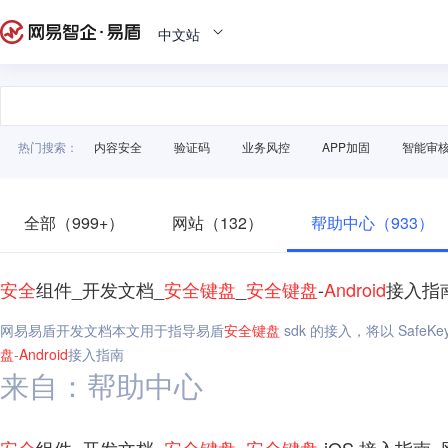
中文站
热门搜索：
内容安全
验证码
业务风控
APP加固
智能审
全部（999+）
网站（132）
帮助中心（933）
安全
组件_开发文档_
安全
键盘
_
安全
键盘
-
Android
接入指
网易易盾开发文档本文用于指导易盾
安全
键盘
sdk 的接入，将以 SafeK
盘
-
Android
接入指南
来自：帮助中心