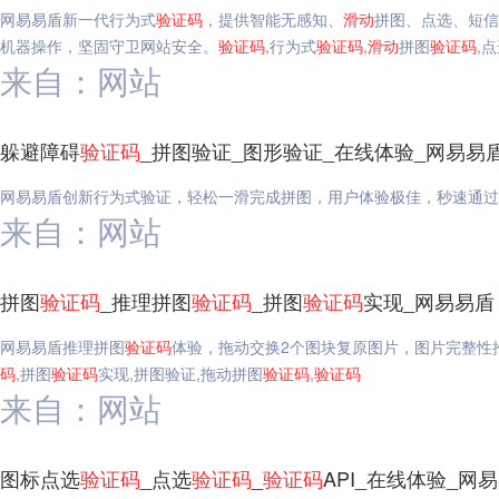
网易易盾新一代行为式
验证码
，提供智能无感知、
滑动
拼图、点选、短信
机器操作，坚固守卫网站安全。
验证码
,行为式
验证码
,
滑动
拼图
验证码
,
来自：网站
躲避障碍
验证码
_拼图验证_图形验证_在线体验_网易易
网易易盾创新行为式验证，轻松一滑完成拼图，用户体验极佳，秒速通过
来自：网站
拼图
验证码
_推理拼图
验证码
_拼图
验证码
实现_网易易盾
网易易盾推理拼图
验证码
体验，拖动交换2个图块复原图片，图片完整性
码
,拼图
验证码
实现,拼图验证,拖动拼图
验证码
,
验证码
来自：网站
图标点选
验证码
_点选
验证码
_
验证码
API_在线体验_网