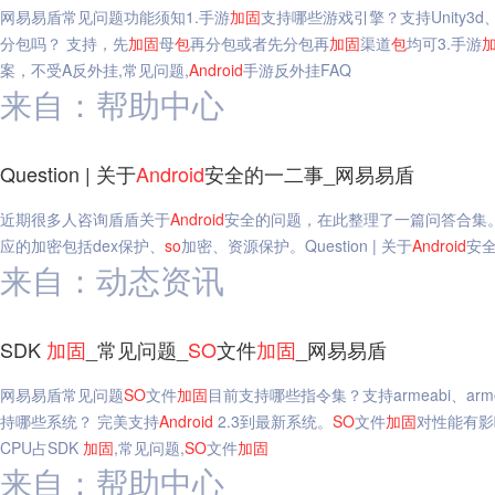
网易易盾常见问题功能须知1.手游
加固
支持哪些游戏引擎？支持Unity3d、c
分包吗？ 支持，先
加固
母
包
再分包或者先分包再
加固
渠道
包
均可3.手游
案，不受A反外挂,常见问题,
Android
手游反外挂FAQ
来自：帮助中心
Question | 关于
Android
安全的一二事_网易易盾
近期很多人咨询盾盾关于
Android
安全的问题，在此整理了一篇问答合集
应的加密包括dex保护、
so
加密、资源保护。Question | 关于
Android
安
来自：动态资讯
SDK
加固
_常见问题_
SO
文件
加固
_网易易盾
网易易盾常见问题
SO
文件
加固
目前支持哪些指令集？支持armeabi、armeab
持哪些系统？ 完美支持
Android
2.3到最新系统。
SO
文件
加固
对性能有影
CPU占SDK
加固
,常见问题,
SO
文件
加固
来自：帮助中心