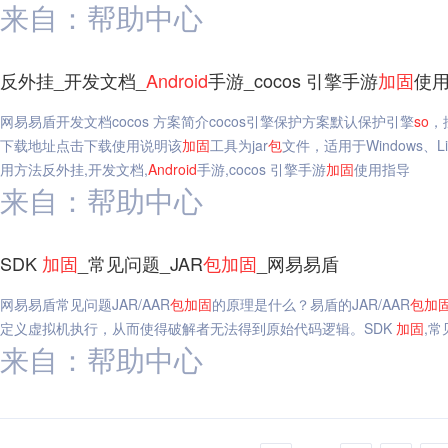
来自：帮助中心
反外挂_开发文档_
Android
手游_cocos 引擎手游
加固
使
网易易盾开发文档cocos 方案简介cocos引擎保护方案默认保护引擎
so
，
下载地址点击下载使用说明该
加固
工具为jar
包
文件，适用于Windows、
用方法反外挂,开发文档,
Android
手游,cocos 引擎手游
加固
使用指导
来自：帮助中心
SDK
加固
_常见问题_JAR
包
加固
_网易易盾
网易易盾常见问题JAR/AAR
包
加固
的原理是什么？易盾的JAR/AAR
包
加
定义虚拟机执行，从而使得破解者无法得到原始代码逻辑。SDK
加固
,常
来自：帮助中心