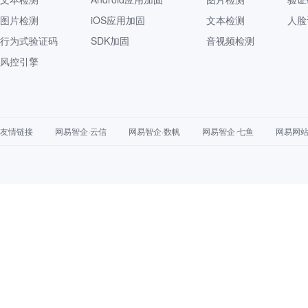
图片检测
iOS应用加固
文本检测
人脸
行为式验证码
SDK加固
音视频检测
风控引擎
友情链接
网易智企·云信
网易智企·数帆
网易智企·七鱼
网易网