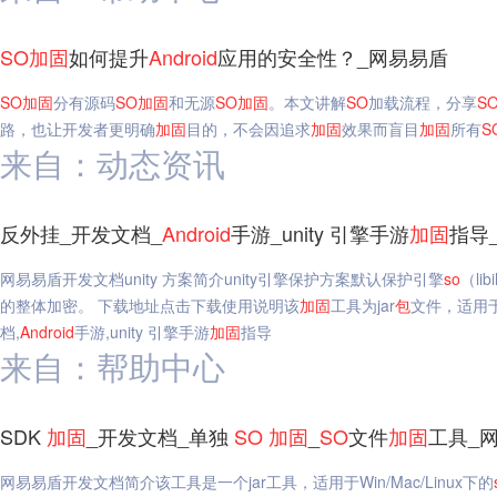
SO
加固
如何提升
Android
应用的安全性？_网易易盾
SO
加固
分有源码
SO
加固
和无源
SO
加固
。本文讲解
SO
加载流程，分享
S
路，也让开发者更明确
加固
目的，不会因追求
加固
效果而盲目
加固
所有
S
来自：动态资讯
反外挂_开发文档_
Android
手游_unity 引擎手游
加固
指导
网易易盾开发文档unity 方案简介unity引擎保护方案默认保护引擎
so
（lib
的整体加密。 下载地址点击下载使用说明该
加固
工具为jar
包
文件，适用于
档,
Android
手游,unity 引擎手游
加固
指导
来自：帮助中心
SDK
加固
_开发文档_单独
SO
加固
_
SO
文件
加固
工具_
网易易盾开发文档简介该工具是一个jar工具，适用于Win/Mac/Linux下的