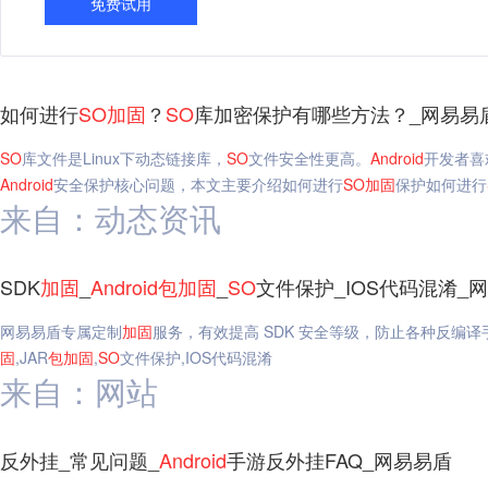
免费试用
如何进行
SO
加固
？
SO
库加密保护有哪些方法？_网易易
SO
库文件是Linux下动态链接库，
SO
文件安全性更高。
Android
开发者喜
Android
安全保护核心问题，本文主要介绍如何进行
SO
加固
保护如何进行
来自：动态资讯
SDK
加固
_
Android
包
加固
_
SO
文件保护_IOS代码混淆_
网易易盾专属定制
加固
服务，有效提高 SDK 安全等级，防止各种反编
固
,JAR
包
加固
,
SO
文件保护,IOS代码混淆
来自：网站
反外挂_常见问题_
Android
手游反外挂FAQ_网易易盾