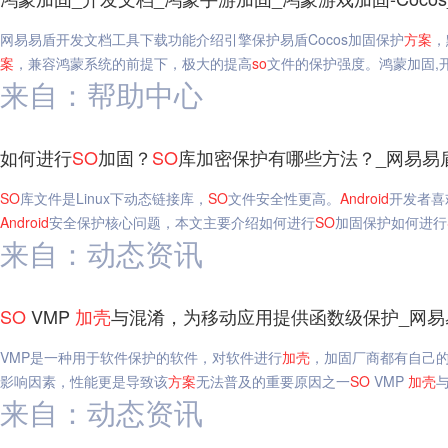
网易易盾开发文档工具下载功能介绍引擎保护易盾Cocos加固保护
方案
，
案
，兼容鸿蒙系统的前提下，极大的提高
so
文件的保护强度。鸿蒙加固,开
来自：帮助中心
如何进行
SO
加固？
SO
库加密保护有哪些方法？_网易易
SO
库文件是Linux下动态链接库，
SO
文件安全性更高。
Android
开发者喜
Android
安全保护核心问题，本文主要介绍如何进行
SO
加固保护如何进行
来自：动态资讯
SO
VMP
加
壳
与混淆，为移动应用提供函数级保护_网易
VMP是一种用于软件保护的软件，对软件进行
加
壳
，加固厂商都有自己的
影响因素，性能更是导致该
方案
无法普及的重要原因之一
SO
VMP
加
壳
来自：动态资讯