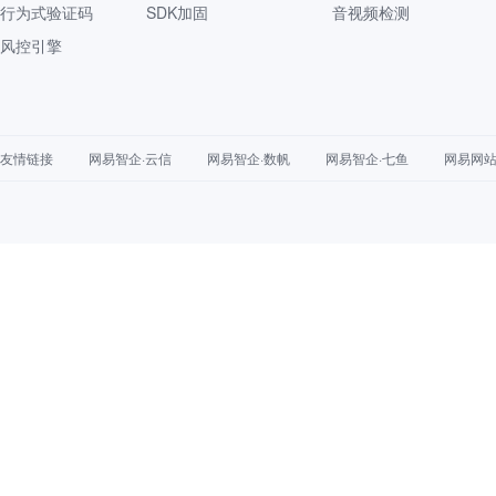
行为式验证码
SDK加固
音视频检测
风控引擎
友情链接
网易智企·云信
网易智企·数帆
网易智企·七鱼
网易网