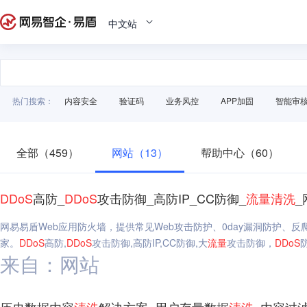
中文站
热门搜索：
内容安全
验证码
业务风控
APP加固
智能审
全部（459）
网站（13）
帮助中心（60）
DDoS
高防_
DDoS
攻击防御_高防IP_CC防御_
流量
清洗
_
网易易盾Web应用防火墙，提供常见Web攻击防护、0day漏洞防护、
家。
DDoS
高防,
DDoS
攻击防御,高防IP,CC防御,大
流量
攻击防御，
DDoS
来自：网站