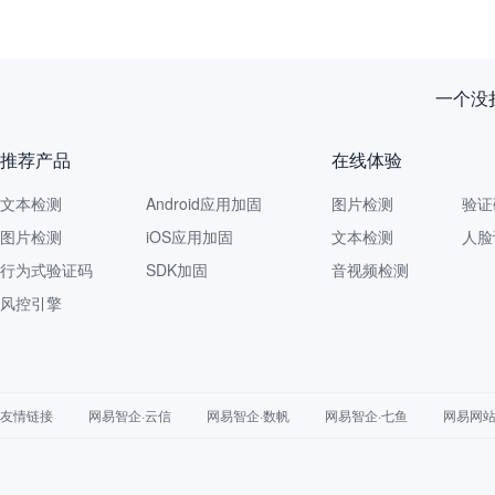
一个没拦
推荐产品
在线体验
文本检测
Android应用加固
图片检测
验证
图片检测
iOS应用加固
文本检测
人脸
行为式验证码
SDK加固
音视频检测
风控引擎
友情链接
网易智企·云信
网易智企·数帆
网易智企·七鱼
网易网