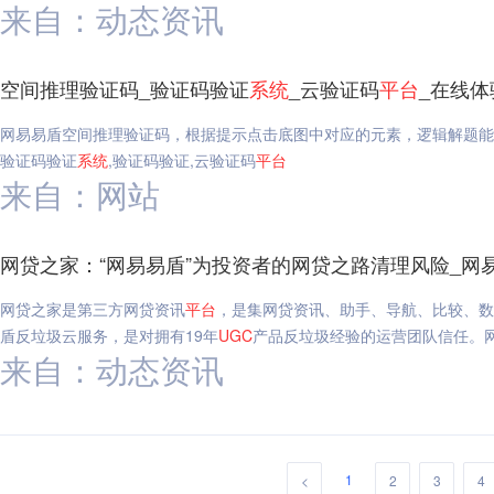
来自：动态资讯
空间推理验证码_验证码验证
系统
_云验证码
平台
_在线体
网易易盾空间推理验证码，根据提示点击底图中对应的元素，逻辑解题能
验证码验证
系统
,验证码验证,云验证码
平台
来自：网站
网贷之家：“网易易盾”为投资者的网贷之路清理风险_网
网贷之家是第三方网贷资讯
平台
，是集网贷资讯、助手、导航、比较、数
盾反垃圾云服务，是对拥有19年
UGC
产品反垃圾经验的运营团队信任。网
来自：动态资讯
1
<
2
3
4