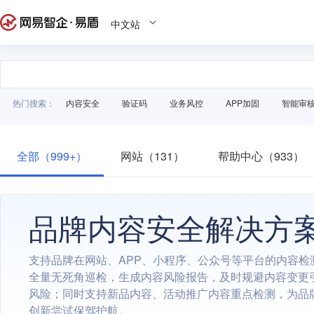
中文站
热门搜索：
内容安全
验证码
业务风控
APP加固
智能审
全部（999+）
网站（131）
帮助中心（933）
品牌内容安全解决方
支持品牌在网站、APP、小程序、公众号等平台的内容检
全量无死角巡检，生成内容风险报告，及时规避内容变更
风险；同时支持新品内容、活动推广内容重点检测，为品
创新尝试保驾护航。