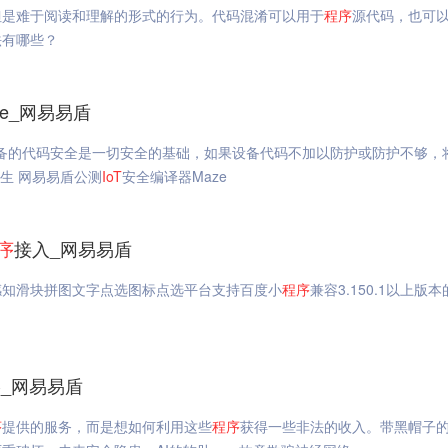
但是难于阅读和理解的形式的行为。代码混淆可以用于
程序
源代码，也可
法有哪些？
e_网易易盾
备的代码安全是一切安全的基础，如果设备代码不加以防护或防护不够，
生 网易易盾公测
IoT
安全编译器Maze
序
接入_网易易盾
感知滑块拼图文字点选图标点选平台支持百度小
程序
兼容3.150.1以上版
_网易易盾
序
提供的服务，而是想如何利用这些
程序
获得一些非法的收入。带黑帽子