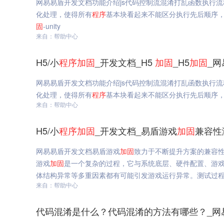
网易易盾开发文档功能介绍js代码控制流混淆打乱函数执行
化处理，使得所有
程序
基本块看起来不能区分执行先后顺序，使
固
-unity
来自：帮助中心
H5/小
程序
加固
_开发文档_H5
加固
_H5
加固
_网
网易易盾开发文档功能介绍js代码控制流混淆打乱函数执行
化处理，使得所有
程序
基本块看起来不能区分执行先后顺序，使
来自：帮助中心
H5/小
程序
加固
_开发文档_易盾游戏
加固
兼容性
网易易盾开发文档易盾游戏
加固
致力于不断提升方案的兼容性
游戏
加固
是一个复杂的过程，它与系统底层、硬件配置、游
体结构异常等多重因素都有可能引发游戏运行异常。测试过程
来自：帮助中心
代码混淆是什么？代码混淆的方法有哪些？_网