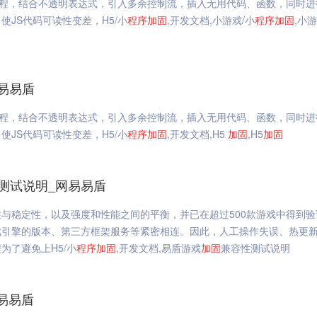
流程，结合不透明表达式，引入多余控制流，插入无用代码、函数，同时进
JS代码可读性变差，H5/小
程序
加固
,开发文档,小游戏/小
程序
加固
,小
易易盾
流程，结合不透明表达式，引入多余控制流，插入无用代码、函数，同时进
JS代码可读性变差，H5/小
程序
加固
,开发文档,H5
加固
,H5
加固
测试说明_网易易盾
与稳定性，以及强度和性能之间的平衡，并已在超过500款游戏中得到验
戏引擎的版本、第三方框架服务等紧密相连。因此，人工操作失误、热更
为了避免上H5/小
程序
加固
,开发文档,易盾游戏
加固
兼容性测试说明
易易盾