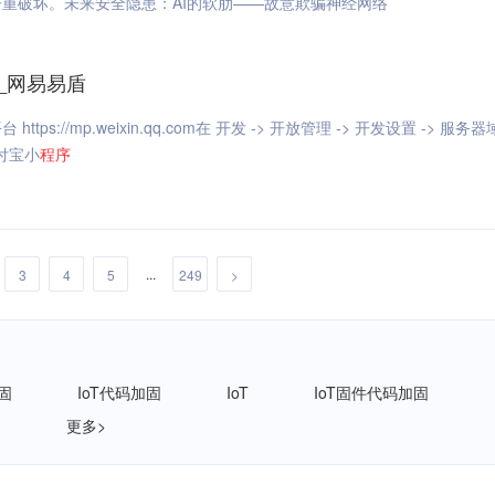
重破坏。未来安全隐患：AI的软肋——故意欺骗神经网络
_网易易盾
https://mp.weixin.qq.com在 开发 -> 开放管理 -> 开发设置 -> 服务
付宝小
程序
...
3
4
5
249
>
加固
IoT代码加固
IoT
IoT固件代码加固
固
更多>