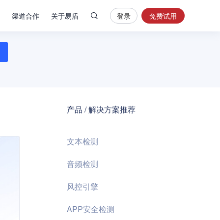
渠道合作
关于易盾
登录
免费试用
热
门
搜
索
内
容
产品 / 解决方案推荐
安
全
验
文本检测
证
码
音频检测
业
风控引擎
务
风
APP安全检测
控