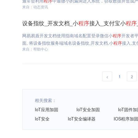
通常会利用
程序
中最微小的漏洞进入系统，窃取数据并造成严
来自：动态资讯
设备指纹_开发文档_小
程序
接入_支付宝小
程序
网易易盾开发文档使⽤指南域名配置登录微信小
程序
开发者平台 
面, 将设备指纹服务端域名设备指纹,开发文档,小
程序
接入,支
来自：帮助中心
1
<
2
相关搜索：
IoT应用加固
IoT安全加固
IoT固件
IoT安全
IoT安全编译器
IOS程序加