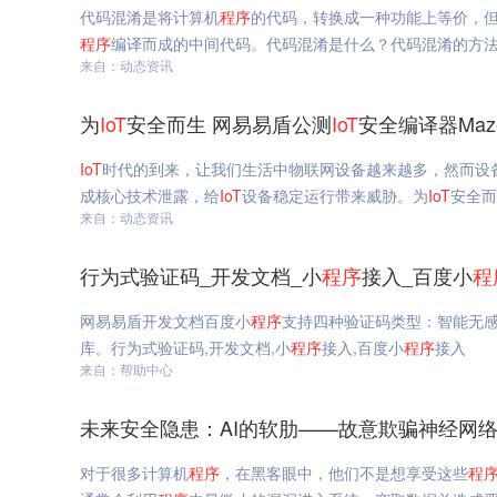
代码混淆是将计算机
程序
的代码，转换成一种功能上等价，
程序
编译而成的中间代码。代码混淆是什么？代码混淆的方
来自：动态资讯
为
IoT
安全而生 网易易盾公测
IoT
安全编译器Maz
IoT
时代的到来，让我们生活中物联网设备越来越多，然而设
成核心技术泄露，给
IoT
设备稳定运行带来威胁。为
IoT
安全而
来自：动态资讯
行为式验证码_开发文档_小
程序
接入_百度小
程
网易易盾开发文档百度小
程序
支持四种验证码类型：智能无
库。行为式验证码,开发文档,小
程序
接入,百度小
程序
接入
来自：帮助中心
未来安全隐患：AI的软肋——故意欺骗神经网络
对于很多计算机
程序
，在黑客眼中，他们不是想享受这些
程