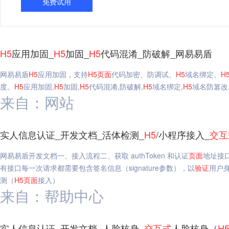
免费试用
H5
应用加固_
H5
加固_
H5
代码混淆_防破解_网易易盾
网易易盾
H5
应用加固，支持
H5
页面
代码加密、防调试、
H5
域名绑定、
H
度。
H5
应用加固,
H5
加固,
H5
代码混淆,防破解,
H5
域名绑定,
H5
域名防篡改
来自：网站
实人信息认证_开发文档_活体检测_
H5
/小程序接入_
交互
网易易盾开发文档一、接入流程二、获取 authToken 和认证
页面
地址接
有接口每一次请求都需要包含签名信息（signature参数），以
验证
用户身
测（
H5
页面
接入）
来自：帮助中心
实人信息认证_开发文档_人脸核身_
交互式
人脸核身（
H