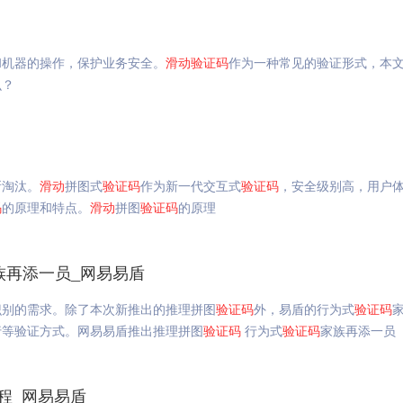
和机器的操作，保护业务安全。
滑动
验证码
作为一种常见的验证形式，本
么？
所淘汰。
滑动
拼图式
验证码
作为新一代交互式
验证码
，安全级别高，用户
码
的原理和特点。
滑动
拼图
验证码
的原理
族再添一员_网易易盾
识别的需求。除了本次新推出的推理拼图
验证码
外，易盾的行为式
验证码
行等验证方式。网易易盾推出推理拼图
验证码
行为式
验证码
家族再添一员
程_网易易盾