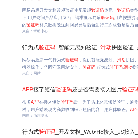
网易易盾开发文档常规验证体系常规
验证码
体系（
验证码
类
下:用户访问产品应用页面，请求显示易盾
验证码
用户按照提
的
验证码
相关数据发送到网易易盾后台进行二次校验易盾后
来自：帮助中心
行为式
验证码
_智能无感知验证_
滑动
拼图验证_
网易易盾新一代行为式
验证码
，提供智能无感知、
滑动
拼图
机器操作，坚固守卫网站安全。
验证码
,行为式
验证码
,
滑动
拼
来自：网站
APP
接了短信
验证码
还是否需要接入图片
验证
很多
APP
在接入短信
验证码
后，为了防止恶意短信验证，通
种，用户端表现为高频收到验证短信内容，用户体验差。
AP
来自：动态资讯
行为式
验证码
_开发文档_Web/H5接入_JS接