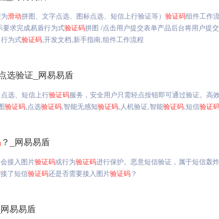
型为
滑动
拼图、文字点选、图标点选、短信上行验证等）
验证码
组件工作
示要求完成易盾行为式
验证码
拼图 /点击用户提交表单产品后台将用户提
台行为式
验证码
,开发文档,新手指南,组件工作流程
点选验证_网易易盾
、点选、短信上行
验证码
服务，安全用户只需轻点按钮即可通过验证。高
图
验证码
,点选
验证码
,智能无感知
验证码
,人机验证,智能
验证码
,短信
验证
码
？_网易易盾
常会接入图片
验证码
或行为
验证码
进行保护。恶意短信验证，属于短信轰
P
接了短信
验证码
还是否需要接入图片
验证码
？
入_网易易盾