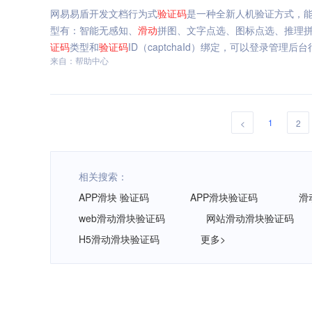
网易易盾开发文档行为式
验证码
是一种全新人机验证方式，能
型有：智能无感知、
滑动
拼图、文字点选、图标点选、推理
证码
类型和
验证码
ID（captchaId）绑定，可以登录管理后
来自：帮助中心
1
<
2
相关搜索：
APP滑块 验证码
APP滑块验证码
滑
web滑动滑块验证码
网站滑动滑块验证码
H5滑动滑块验证码
更多>