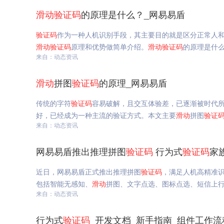
滑动
验证码
的原理是什么？_网易易盾
验证码
作为一种人机识别手段，其主要目的就是区分正常人
滑动
验证码
原理和优势做简单介绍。
滑动
验证码
的原理是什
来自：动态资讯
滑动
拼图
验证码
的原理_网易易盾
传统的字符
验证码
容易破解，且交互体验差，已逐渐被时代
好，已经成为一种主流的验证方式。本文主要
滑动
拼图
验证
来自：动态资讯
网易易盾推出推理拼图
验证码
行为式
验证码
家
近日，网易易盾正式推出推理拼图
验证码
，满足人机高精准
包括智能无感知、
滑动
拼图、文字点选、图标点选、短信上
来自：动态资讯
行为式
验证码
_开发文档_新手指南_组件工作流