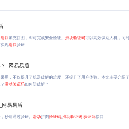
盾
动
滑块
填充拼图，即可完成安全验证。
滑块
验证码
可以高效识别人机，同
何实现
滑块
验证
？_网易易盾
台采用，不仅提升了机器破解的难度，还提升了用户体验。本文主要介绍
么？
滑动
验证码
如何防破解？
_网易易盾
佳，秒速通过验证。
滑动
拼图
验证码
,
滑动
验证码
,
验证码
接口