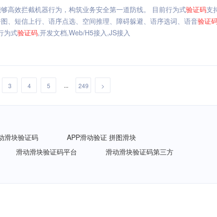
够高效拦截机器行为，构筑业务安全第一道防线。 目前行为式
验证码
支
拼图、短信上行、语序点选、空间推理、障碍躲避、语序选词、语音
验证
台行为式
验证码
,开发文档,Web/H5接入,JS接入
...
3
4
5
249
>
动滑块验证码
APP滑动验证 拼图滑块
滑动滑块验证码平台
滑动滑块验证码第三方