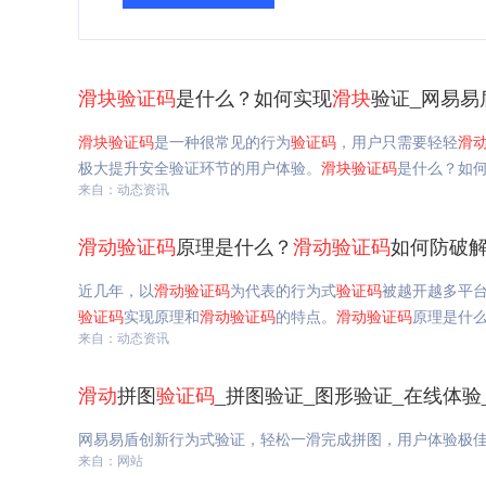
滑块
验证码
是什么？如何实现
滑块
验证_网易易
滑块
验证码
是一种很常见的行为
验证码
，用户只需要轻轻
滑
极大提升安全验证环节的用户体验。
滑块
验证码
是什么？如
来自：动态资讯
滑动
验证码
原理是什么？
滑动
验证码
如何防破解
近几年，以
滑动
验证码
为代表的行为式
验证码
被越开越多平
验证码
实现原理和
滑动
验证码
的特点。
滑动
验证码
原理是什
来自：动态资讯
滑动
拼图
验证码
_拼图验证_图形验证_在线体验
网易易盾创新行为式验证，轻松一滑完成拼图，用户体验极
来自：网站