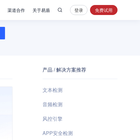
渠道合作
关于易盾
登录
免费试用
热
门
搜
索
内
容
产品 / 解决方案推荐
安
全
验
文本检测
证
码
音频检测
业
风控引擎
务
风
APP安全检测
控