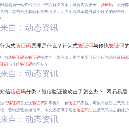
网易易盾一站式出行行业专项解决方案，融合内容安全、
验证码
、反作弊
营销、攻击对抗和隐私合规出发，助力小鹏汽车提升多个环节的安全性。
行
来自：动态资讯
行为式
验证码
原理是什么？行为式
验证码
与传统
验证码
行为式
验证码
是
验证码
技术的一大突破，本文主要介绍了行为式
验证码
原
证码
与传统
验证码
的区别？
来自：动态资讯
短信
验证码
分类？短信验证被攻击了怎么办？_网易易盾
短信
验证码
是发送
验证码
到手机的一种
验证码
系统，可以有效防止恶意攻
信、营销运营类短信等。本文还提供了短信
验证码
防止被恶意攻击的保护
来自：动态资讯