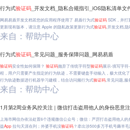
行为式
验证码
_开发文档_隐私合规指引_iOS隐私清单文
网易易盾开发文档若您的应用程序使用了 易盾行为式
验证码
SDK，并打算在
更新现有版本，请注意 Apple 的隐私政策更新行为式
验证码
,开发文档,
来自：帮助中心
行为式
验证码
_常见问题_服务保障问题_网易易盾
验证码
安全性如何保障？
验证码
抛弃了传统字符型
验证码
展示-填写字符
程，用户只需要产生指定的行为轨迹，不需要键盘手动输入，极大优化了
行为轨迹数据进行机器学习建模，结合访问频行为式
验证码
,常见问题,
来自：帮助中心
1月第2周业务风控关注 | 微信打击盗用他人的身份恶意
上海市网信办依法处置6个违规微信公众号；微信：严厉打击盗用他人的
益
App
拉勾天涯在列；外婆手机没
验证码
？牵出涉500多万手机号薅羊毛