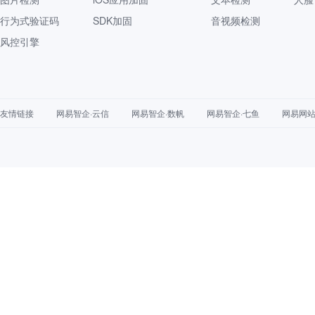
行为式验证码
SDK加固
音视频检测
风控引擎
友情链接
网易智企·云信
网易智企·数帆
网易智企·七鱼
网易网