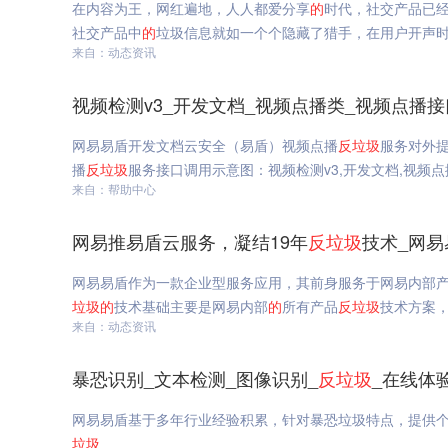
在内容为王，网红遍地，人人都爱分享
的
时代，社交产品已
社交产品中
的
垃圾信息就如一个个隐藏了猎手，在用户开声
来自：动态资讯
视频检测v3_开发文档_视频点播类_视频点播
网易易盾开发文档云安全（易盾）视频点播
反垃圾
服务对外
播
反垃圾
服务接口调用示意图：视频检测v3,开发文档,视频
来自：帮助中心
网易推易盾云服务，凝结19年
反垃圾
技术_网易
网易易盾作为一款企业型服务应用，其前身服务于网易内部
垃圾
的
技术基础主要是网易内部
的
所有产品
反垃圾
技术方案
来自：动态资讯
暴恐识别_文本检测_图像识别_
反垃圾
_在线体
网易易盾基于多年行业经验积累，针对暴恐垃圾特点，提供
垃圾