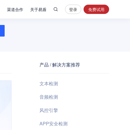
渠道合作
关于易盾
登录
免费试用
热
门
搜
索
内
容
产品 / 解决方案推荐
安
全
验
文本检测
证
码
音频检测
业
风控引擎
务
风
APP安全检测
控