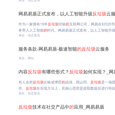
网易易盾正式发布，以人工智能升级
反垃圾
云服
作为一家拥有19年
反垃圾
经验
的
互联网公司，网易在9月20号
务带入人工智能
的
时代。网易易盾正式发布，以人工智能升
来自：动态资讯
服务条款-网易易盾-极速智能
的
反垃圾
云服务
来自：网站
内容
反垃圾
有哪些形式？
反垃圾
如何实现？_网
有人会把
反垃圾
比喻成博弈
的
战场，我认同。
反垃圾
是一场
作。
反垃圾
在实现方法上，其核心思想是提取数据后进行特
来自：动态资讯
反垃圾
技术在社交产品中
的
应用_网易易盾