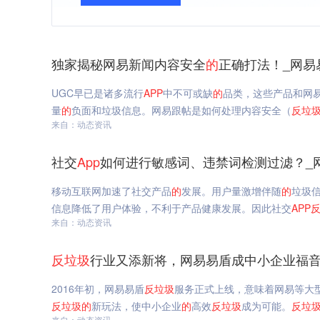
独家揭秘网易新闻内容安全
的
正确打法！_网易
UGC早已是诸多流行
APP
中不可或缺
的
品类，这些产品和网
量
的
负面和垃圾信息。网易跟帖是如何处理内容安全（
反垃
来自：动态资讯
社交
App
如何进行敏感词、违禁词检测过滤？_
移动互联网加速了社交产品
的
发展。用户量激增伴随
的
垃圾
信息降低了用户体验，不利于产品健康发展。因此社交
APP
来自：动态资讯
反垃圾
行业又添新将，网易易盾成中小企业福音
2016年初，网易易盾
反垃圾
服务正式上线，意味着网易等大型
反垃圾
的
新玩法，使中小企业
的
高效
反垃圾
成为可能。
反垃
来自：动态资讯