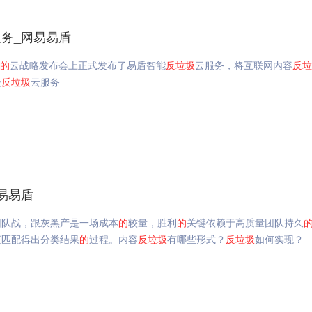
务_网易易盾
的
云战略发布会上正式发布了易盾智能
反垃圾
云服务，将互联网内容
反垃
级
反垃圾
云服务
易易盾
团队战，跟灰黑产是一场成本
的
较量，胜利
的
关键依赖于高质量团队持久
征匹配得出分类结果
的
过程。内容
反垃圾
有哪些形式？
反垃圾
如何实现？