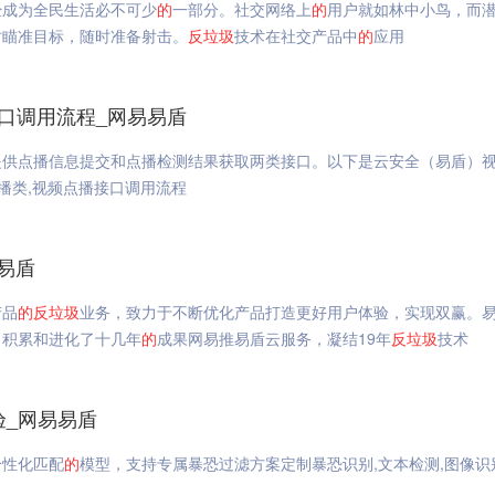
经成为全民生活必不可少
的
一部分。社交网络上
的
用户就如林中小鸟，而
时瞄准目标，随时准备射击。
反垃圾
技术在社交产品中
的
应用
接口调用流程_网易易盾
提供点播信息提交和点播检测结果获取两类接口。以下是云安全（易盾）
点播类,视频点播接口调用流程
易盾
产品
的
反垃圾
业务，致力于不断优化产品打造更好用户体验，实现双赢。
，积累和进化了十几年
的
成果网易推易盾云服务，凝结19年
反垃圾
技术
验_网易易盾
个性化匹配
的
模型，支持专属暴恐过滤方案定制暴恐识别,文本检测,图像识