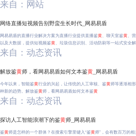
来自：网站
网络直播短视频告别野蛮生长时代_网易易盾
网易易盾的直播行业解决方案为直播行业提供直播鉴
黄
、聊天室鉴
黄
、营
以及大数据，提供短视频鉴
黄
、垃圾信息识别、活动防刷等一站式安全解
来自：动态资讯
解放鉴
黄
师，看网易易盾如何文本鉴
黄
_网易易盾
今年以来，智能鉴
黄
行业的兴起，让传统的人工审核、鉴
黄
师等逐渐相形
种新的趋势。解放鉴
黄
师，看网易易盾如何文本鉴
黄
来自：动态资讯
探访人工智能浪潮下的鉴
黄
师_网易易盾
鉴
黄
师是怎样的一个群体？在搜索引擎里键入“鉴
黄
师”，会有数百万的