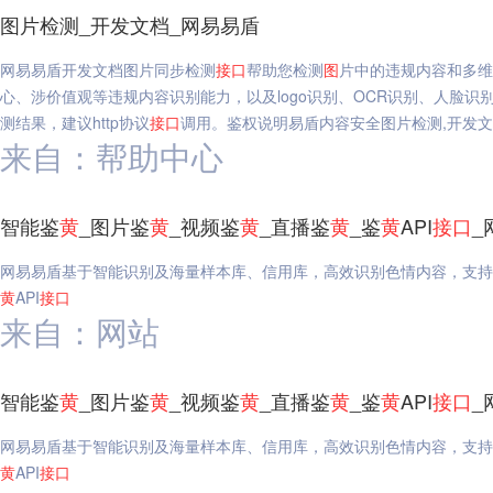
图片检测_开发文档_网易易盾
网易易盾开发文档图片同步检测
接口
帮助您检测
图
片中的违规内容和多维
心、涉价值观等违规内容识别能力，以及logo识别、OCR识别、人脸
测结果，建议http协议
接口
调用。鉴权说明易盾内容安全图片检测,开发
来自：帮助中心
智能鉴
黄
_图片鉴
黄
_视频鉴
黄
_直播鉴
黄
_鉴
黄
API
接口
_
网易易盾基于智能识别及海量样本库、信用库，高效识别色情内容，支持
黄
API
接口
来自：网站
智能鉴
黄
_图片鉴
黄
_视频鉴
黄
_直播鉴
黄
_鉴
黄
API
接口
_
网易易盾基于智能识别及海量样本库、信用库，高效识别色情内容，支持
黄
API
接口