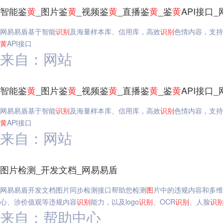
智能鉴
黄
_图片鉴
黄
_视频鉴
黄
_直播鉴
黄
_鉴
黄
API接口
网易易盾基于智能
识别
及海量样本库、信用库，高效
识别
色情内容，支持
黄
API接口
来自：网站
智能鉴
黄
_图片鉴
黄
_视频鉴
黄
_直播鉴
黄
_鉴
黄
API接口
网易易盾基于智能
识别
及海量样本库、信用库，高效
识别
色情内容，支持
黄
API接口
来自：网站
图片检测_开发文档_网易易盾
网易易盾开发文档图片同步检测接口帮助您检测
图
片中的违规内容和多维
心、涉价值观等违规内容
识别
能力，以及logo
识别
、OCR
识别
、人脸
识
来自：帮助中心