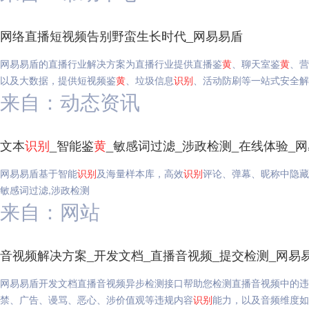
网络直播短视频告别野蛮生长时代_网易易盾
网易易盾的直播行业解决方案为直播行业提供直播鉴
黄
、聊天室鉴
黄
、营
以及大数据，提供短视频鉴
黄
、垃圾信息
识别
、活动防刷等一站式安全解
来自：动态资讯
文本
识别
_智能鉴
黄
_敏感词过滤_涉政检测_在线体验_
网易易盾基于智能
识别
及海量样本库，高效
识别
评论、弹幕、昵称中隐藏
敏感词过滤,涉政检测
来自：网站
音视频解决方案_开发文档_直播音视频_提交检测_网易
网易易盾开发文档直播音视频异步检测接口帮助您检测直播音视频中的违
禁、广告、谩骂、恶心、涉价值观等违规内容
识别
能力，以及音频维度如