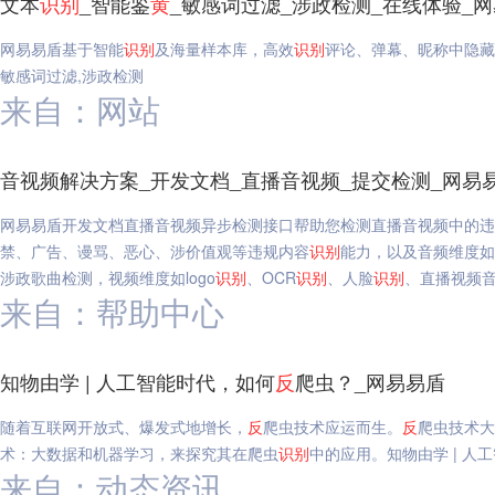
文本
识别
_智能鉴
黄
_敏感词过滤_涉政检测_在线体验_
网易易盾基于智能
识别
及海量样本库，高效
识别
评论、弹幕、昵称中隐藏
敏感词过滤,涉政检测
来自：网站
音视频解决方案_开发文档_直播音视频_提交检测_网易
网易易盾开发文档直播音视频异步检测接口帮助您检测直播音视频中的违
禁、广告、谩骂、恶心、涉价值观等违规内容
识别
能力，以及音频维度如
涉政歌曲检测，视频维度如logo
识别
、OCR
识别
、人脸
识别
、直播视频音
来自：帮助中心
知物由学 | 人工智能时代，如何
反
爬虫？_网易易盾
随着互联网开放式、爆发式地增长，
反
爬虫技术应运而生。
反
爬虫技术大
术：大数据和机器学习，来探究其在爬虫
识别
中的应用。知物由学 | 人
来自：动态资讯