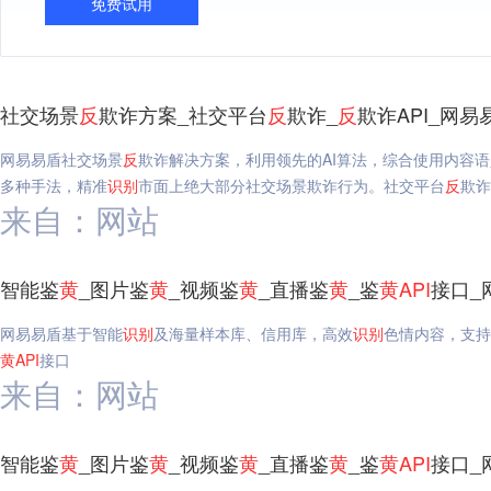
免费试用
社交场景
反
欺诈方案_社交平台
反
欺诈_
反
欺诈API_网易
网易易盾社交场景
反
欺诈解决方案，利用领先的AI算法，综合使用内容
多种手法，精准
识别
市面上绝大部分社交场景欺诈行为。社交平台
反
欺诈
来自：网站
智能鉴
黄
_图片鉴
黄
_视频鉴
黄
_直播鉴
黄
_鉴
黄
API
接口_
网易易盾基于智能
识别
及海量样本库、信用库，高效
识别
色情内容，支持
黄
API
接口
来自：网站
智能鉴
黄
_图片鉴
黄
_视频鉴
黄
_直播鉴
黄
_鉴
黄
API
接口_