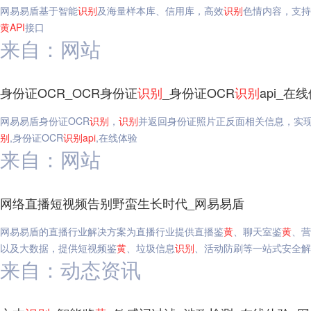
网易易盾基于智能
识别
及海量样本库、信用库，高效
识别
色情内容，支持
黄
API
接口
来自：网站
身份证OCR_OCR身份证
识别
_身份证OCR
识别
api_在
网易易盾身份证OCR
识别
，
识别
并返回身份证照片正反面相关信息，实
别
,身份证OCR
识别
api
,在线体验
来自：网站
网络直播短视频告别野蛮生长时代_网易易盾
网易易盾的直播行业解决方案为直播行业提供直播鉴
黄
、聊天室鉴
黄
、营
以及大数据，提供短视频鉴
黄
、垃圾信息
识别
、活动防刷等一站式安全解
来自：动态资讯