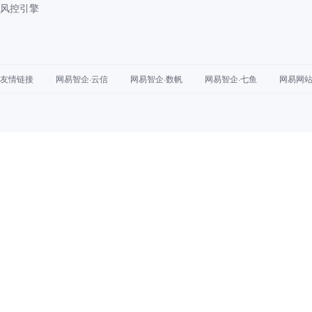
风控引擎
友情链接
网易智企·云信
网易智企·数帆
网易智企·七鱼
网易网