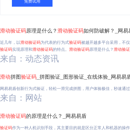
免费试用
滑动
验证码
原理是什么？
滑动
验证码
如何防破解？_网易
近几年，以
滑动
验证码
为代表的行为式
验证码
被越开越多平台采用，不仅
验证码
实现原理和
滑动
验证码
的特点。
滑动
验证码
原理是什么？
滑动
验证
来自：动态资讯
滑动
拼图
验证码
_拼图验证_图形验证_在线体验_网易易
网易易盾创新行为式验证，轻松一滑完成拼图，用户体验极佳，秒速通过
来自：网站
滑动
验证码
的原理是什么？_网易易盾
验证码
作为一种人机识别手段，其主要目的就是区分正常人和机器的操作