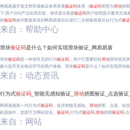
网易易盾开发文档常规验证体系常规
验证码
体系（
验证码
类型为
滑动
拼图
下:用户访问产品应用页面，请求显示易盾
验证码
用户按照提示要求完成
的
验证码
相关数据发送到网易易盾后台进行二次校验易盾后台行为式
验证
来自：帮助中心
滑块
验证码
是什么？如何实现滑块验证_网易易盾
滑块
验证码
是一种很常见的行为
验证码
，用户只需要轻轻
滑动
滑块填充拼
极大提升安全验证环节的用户体验。滑块
验证码
是什么？如何实现滑块验
来自：动态资讯
行为式
验证码
_智能无感知验证_
滑动
拼图验证_点选验证
网易易盾新一代行为式
验证码
，提供智能无感知、
滑动
拼图、点选、短信
机器操作，坚固守卫网站安全。
验证码
,行为式
验证码
,
滑动
拼图
验证码
,
来自：网站