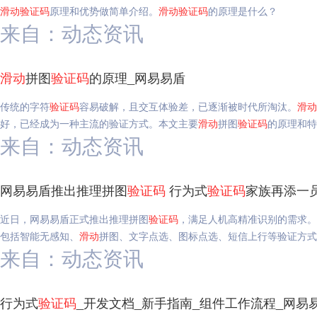
滑动
验证码
原理和优势做简单介绍。
滑动
验证码
的原理是什么？
来自：动态资讯
滑动
拼图
验证码
的原理_网易易盾
传统的字符
验证码
容易破解，且交互体验差，已逐渐被时代所淘汰。
滑动
好，已经成为一种主流的验证方式。本文主要
滑动
拼图
验证码
的原理和特
来自：动态资讯
网易易盾推出推理拼图
验证码
行为式
验证码
家族再添一
近日，网易易盾正式推出推理拼图
验证码
，满足人机高精准识别的需求。
包括智能无感知、
滑动
拼图、文字点选、图标点选、短信上行等验证方式
来自：动态资讯
行为式
验证码
_开发文档_新手指南_组件工作流程_网易