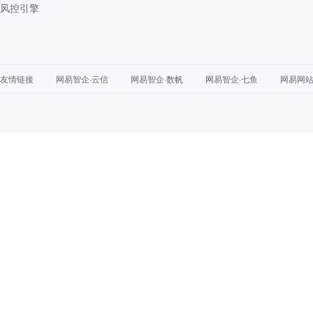
风控引擎
友情链接
网易智企·云信
网易智企·数帆
网易智企·七鱼
网易网