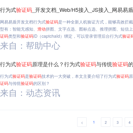
行为式
验证码
_开发文档_Web/H5接入_JS接入_网易易
网易易盾开发文档行为式
验证码
是一种全新人机验证方式，能够高效拦截
型有：智能无感知、
滑动
拼图、文字点选、图标点选、推理拼图、短信上
证码
类型和
验证码
ID（captchaId）绑定，可以登录管理后台行为式
验证
来自：帮助中心
行为式
验证码
原理是什么？行为式
验证码
与传统
验证码
行为式
验证码
是
验证码
技术的一大突破，本文主要介绍了行为式
验证码
原
证码
与传统
验证码
的区别？
来自：动态资讯
1
<
2
3
4