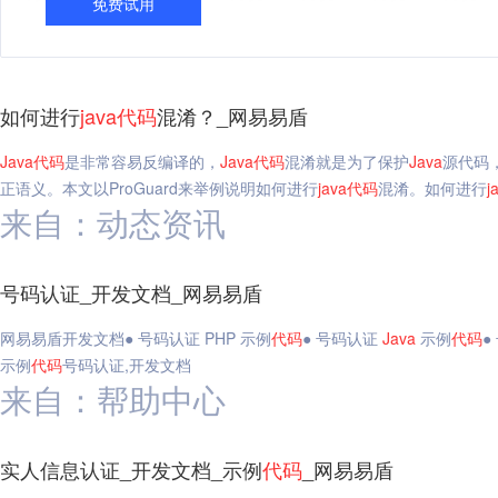
免费试用
如何进行
java
代码
混淆？_网易易盾
Java
代码
是非常容易反编译的，
Java
代码
混淆就是为了保护
Java
源代码
正语义。本文以ProGuard来举例说明如何进行
java
代码
混淆。如何进行
j
来自：动态资讯
号码认证_开发文档_网易易盾
网易易盾开发文档● 号码认证 PHP 示例
代码
● 号码认证
Java
示例
代码
●
示例
代码
号码认证,开发文档
来自：帮助中心
实人信息认证_开发文档_示例
代码
_网易易盾