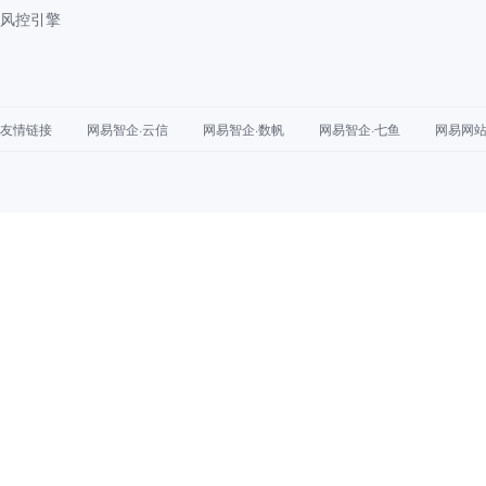
风控引擎
友情链接
网易智企·云信
网易智企·数帆
网易智企·七鱼
网易网