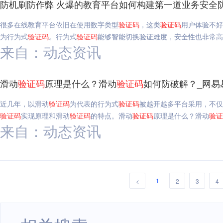
防机刷防作弊 火爆的教育平台如何构建第一道业务安全
很多在线教育平台依旧在使用数字类型
验证码
，这类
验证码
用户体验不好
为行为式
验证码
。行为式
验证码
能够智能切换验证难度，安全性也非常高
来自：动态资讯
滑动
验证码
原理是什么？滑动
验证码
如何防破解？_网易
近几年，以滑动
验证码
为代表的行为式
验证码
被越开越多平台采用，不仅
验证码
实现原理和滑动
验证码
的特点。滑动
验证码
原理是什么？滑动
验证
来自：动态资讯
1
<
2
3
4