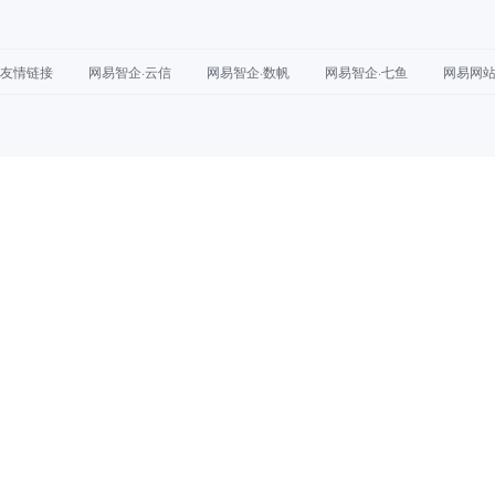
友情链接
网易智企·云信
网易智企·数帆
网易智企·七鱼
网易网