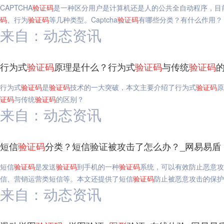
CAPTCHA
验证码
是一种区分用户是计算机还是人的公共全自动程序，目前主
码
、行为
验证码
等几种类型。Captcha
验证码
有哪些分类？有什么作用？
来自：动态资讯
行为式
验证码
原理是什么？行为式
验证码
与传统
验证码
行为式
验证码
是
验证码
技术的一大突破，本文主要介绍了行为式
验证码
原
证码
与传统
验证码
的区别？
来自：动态资讯
短信
验证码
分类？短信验证被攻击了怎么办？_网易易盾
短信
验证码
是发送
验证码
到手机的一种
验证码
系统，可以有效防止恶意攻
信、营销运营类短信等。本文还提供了短信
验证码
防止被恶意攻击的保护
来自：动态资讯