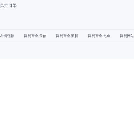
风控引擎
友情链接
网易智企·云信
网易智企·数帆
网易智企·七鱼
网易网