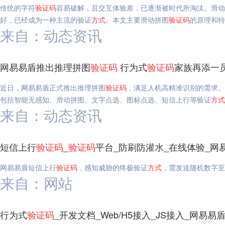
传统的字符
验证码
容易破解，且交互体验差，已逐渐被时代所淘汰。滑动
好，已经成为一种主流的验证
方式
。本文主要滑动拼图
验证码
的原理和特
来自：动态资讯
网易易盾推出推理拼图
验证码
行为式
验证码
家族再添一
近日，网易易盾正式推出推理拼图
验证码
，满足人机高精准识别的需求。
包括智能无感知、滑动拼图、文字点选、图标点选、短信上行等验证
方式
来自：动态资讯
短信上行
验证码
_
验证码
平台_防刷防灌水_在线体验_网
网易易盾短信上行
验证码
，感知威胁的终极验证
方式
，需发送随机数字至
来自：网站
行为式
验证码
_开发文档_Web/H5接入_JS接入_网易易