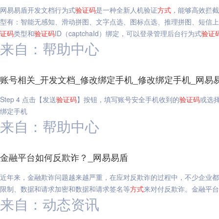
网易易盾开发文档行为式
验证码
是一种全新人机验证
方式
，能够高效拦截
型有：智能无感知、滑动拼图、文字点选、图标点选、推理拼图、短信上
证码
类型和
验证码
ID（captchaId）绑定，可以登录管理后台行为式
验证
来自：帮助中心
账号相关_开发文档_修改绑定手机_修改绑定手机_网易
Step 4 点击【发送
验证码
】按钮，填写账号安全手机收到的
验证码
或选
绑定手机
来自：帮助中心
金融平台如何反欺诈？_网易易盾
近年来，金融欺诈问题越来越严重，在应对反欺诈的过程中，不少企业都
限制、数据和请求加密和数据和请求签名等
方式
来对付反欺诈。金融平台
来自：动态资讯